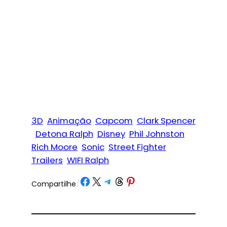
3D
Animação
Capcom
Clark Spencer
Detona Ralph
Disney
Phil Johnston
Rich Moore
Sonic
Street Fighter
Trailers
WIFI Ralph
Share on Facebook
Share on X
Share on Telegram
Share on Threads
Share on Pinterest
Compartilhe
/