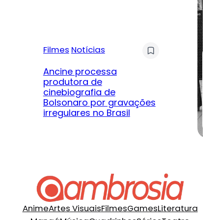
Filmes
Notícias
Mú
Ancine processa
produtora de
Le
cinebiografia de
m
Bolsonaro por gravações
hi
irregulares no Brasil
na
Anime
Artes Visuais
Filmes
Games
Literatura