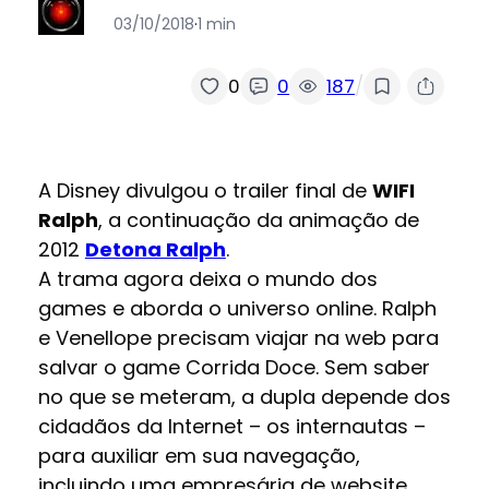
03/10/2018
·
1 min
/
0
0
187
A Disney divulgou o trailer final de
WIFI
Ralph
, a continuação da animação de
2012
Detona Ralph
.
A trama agora deixa o mundo dos
games e aborda o universo online.
Ralph
e Venellope precisam viajar na web para
salvar o game Corrida Doce.
Sem saber
no que se meteram, a dupla depende dos
cidadãos da Internet – os internautas –
para auxiliar em sua navegação,
incluindo uma empresária de website