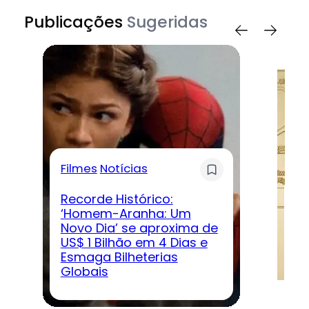
Publicações
Sugeridas
Filmes
Notícias
G
Recorde Histórico:
‘Homem-Aranha: Um
Novo Dia’ se aproxima de
D
US$ 1 Bilhão em 4 Dias e
‘D
Esmaga Bilheterias
ve
Globais
jo