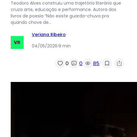
Teodoro Alves construiu uma trajetória literária que
cruza arte, educação e performance. Autora dos
livros de poesia “Não existe guarda-chuva pra
quando chove de…
Veriana Ribeiro
04/05/2026
·
9 min
/
0
0
85