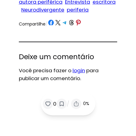
autora periférica
Entrevista
escritora
Neurodivergente
periferia
Share on Facebook
Share on X
Share on Telegram
Share on Threads
Share on Pinterest
Compartilhe
/
Deixe um comentário
Você precisa fazer o
login
para
publicar um comentário.
/
0
0%