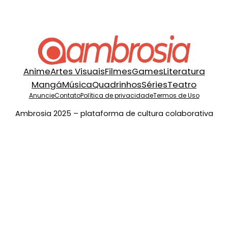
Anime
Artes Visuais
Filmes
Games
Literatura
Mangá
Música
Quadrinhos
Séries
Teatro
Anuncie
Contato
Política de privacidade
Termos de Uso
Ambrosia 2025 – plataforma de cultura colaborativa