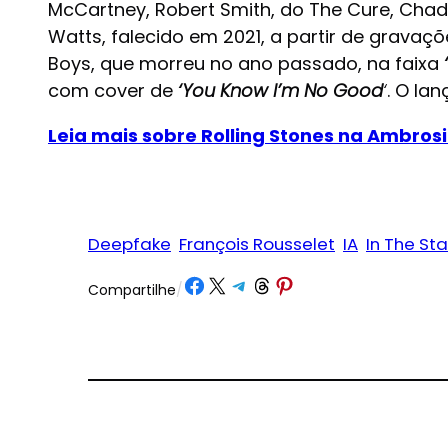
McCartney, Robert Smith, do The Cure, Chad
Watts, falecido em 2021, a partir de grava
Boys, que morreu no ano passado, na faixa
com cover de
‘You Know I’m No Good
‘
. O la
Leia mais sobre Rolling Stones na Ambros
Deepfake
François Rousselet
IA
In The Sta
Share on Facebook
Share on X
Share on Telegram
Share on Threads
Share on Pinterest
Compartilhe
/