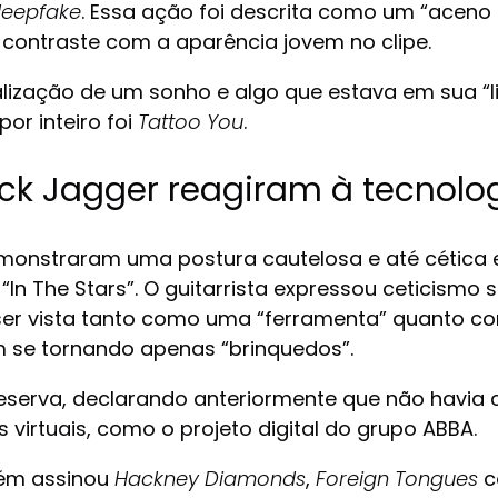
eepfake
. Essa ação foi descrita como um “aceno 
contraste com a aparência jovem no clipe.
ização de um sonho e algo que estava em sua “lis
or inteiro foi
Tattoo You
.
ick Jagger reagiram à tecnolo
onstraram uma postura cautelosa e até cética em 
n The Stars”. O guitarrista expressou ceticismo s
 ser vista tanto como uma “ferramenta” quanto 
 se tornando apenas “brinquedos”.
erva, declarando anteriormente que não havia c
 virtuais, como o projeto digital do grupo ABBA.
ém assinou
Hackney Diamonds
,
Foreign Tongues
c