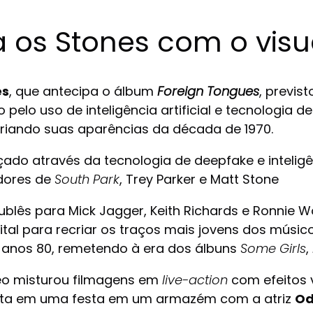
ca os Stones com o vis
es
, que antecipa o álbum
Foreign Tongues
, previs
lo uso de inteligência artificial e tecnologia d
criando suas aparências da década de 1970.
ado através da tecnologia de deepfake e inteligên
adores de
South Park
, Trey Parker e Matt Stone
ublês para Mick Jagger, Keith Richards e Ronnie W
ital para recriar os traços mais jovens dos músi
s anos 80, remetendo à era dos álbuns
Some Girls
,
deo misturou filmagens em
live-action
com efeitos v
lista em uma festa em um armazém com a atriz
Od