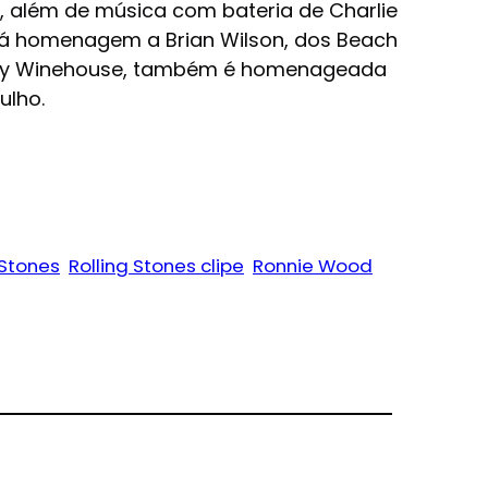
d, além de música com bateria de Charlie
rará homenagem a Brian Wilson, dos Beach
Amy Winehouse, também é homenageada
ulho.
 Stones
Rolling Stones clipe
Ronnie Wood