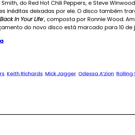
 Smith, do Red Hot Chili Peppers, e Steve Winwoo
ções inéditas deixadas por ele. O disco também t
‘Back In Your Life
‘
, composta por Ronnie Wood. 
nçamento do novo disco está marcado para 10 de j
ia
rs
Keith Richards
Mick Jagger
Odessa A’zion
Rolling