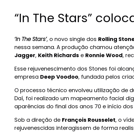
“In The Stars” colo
‘In The Stars’
, o novo single dos
Rolling Ston
nessa semana. A produção chamou atenção pe
Jagger
,
Keith Richards
e
Ronnie Wood
, re
Esse rejuvenescimento dos Stones foi alcanç
empresa
Deep Voodoo
, fundada pelos cri
O processo técnico envolveu utilização de d
Daí, foi realizado um mapeamento facial dig
aparências do final dos anos 70 e início do
Sob a direção de
François Rousselet
, o ví
rejuvenescidas interagissem de forma rea