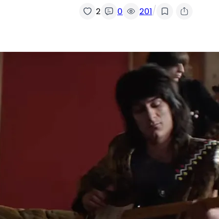
/
2
0
201