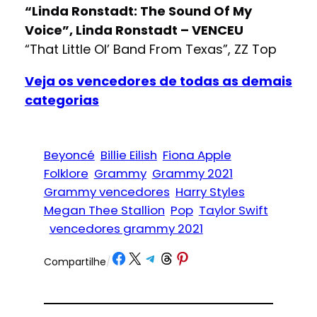
“Linda Ronstadt: The Sound Of My
Voice”, Linda Ronstadt – VENCEU
“That Little Ol’ Band From Texas”, ZZ Top
Veja os vencedores de todas as demais
categorias
Beyoncé
Billie Eilish
Fiona Apple
Folklore
Grammy
Grammy 2021
Grammy vencedores
Harry Styles
Megan Thee Stallion
Pop
Taylor Swift
vencedores grammy 2021
Share on Facebook
Share on X
Share on Telegram
Share on Threads
Share on Pinterest
Compartilhe
/