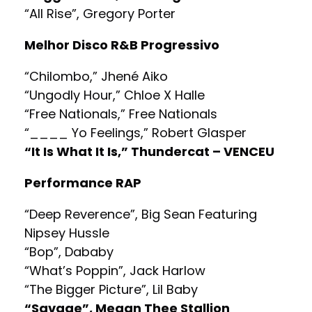
“All Rise”, Gregory Porter
Melhor Disco R&B Progressivo
“Chilombo,” Jhené Aiko
“Ungodly Hour,” Chloe X Halle
“Free Nationals,” Free Nationals
“____ Yo Feelings,” Robert Glasper
“It Is What It Is,” Thundercat – VENCEU
Performance RAP
“Deep Reverence”, Big Sean Featuring
Nipsey Hussle
“Bop”, Dababy
“What’s Poppin”, Jack Harlow
“The Bigger Picture”, Lil Baby
“Savage”, Megan Thee Stallion