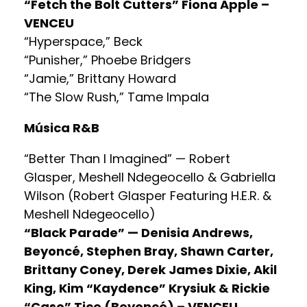
“Fetch the Bolt Cutters” Fiona Apple –
VENCEU
“Hyperspace,” Beck
“Punisher,” Phoebe Bridgers
“Jamie,” Brittany Howard
“The Slow Rush,” Tame Impala
Música R&B
“Better Than I Imagined” — Robert
Glasper, Meshell Ndegeocello & Gabriella
Wilson (Robert Glasper Featuring H.E.R. &
Meshell Ndegeocello)
“Black Parade” — Denisia Andrews,
Beyoncé, Stephen Bray, Shawn Carter,
Brittany Coney, Derek James Dixie, Akil
King, Kim “Kaydence” Krysiuk & Rickie
“Caso” Tice (Beyoncé) – VENCEU