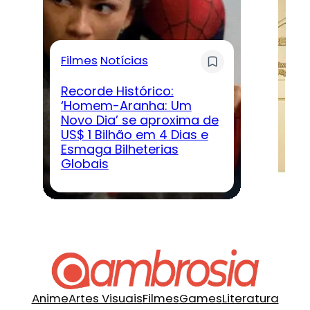
Filmes
Notícias
G
Recorde Histórico:
‘Homem-Aranha: Um
Novo Dia’ se aproxima de
D
US$ 1 Bilhão em 4 Dias e
‘D
Esmaga Bilheterias
ve
Globais
jo
Anime
Artes Visuais
Filmes
Games
Literatura