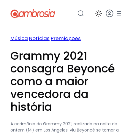
Pular
para
o
conteúdo
Música
Notícias
Premiações
Grammy 2021
consagra Beyoncé
como a maior
vencedora da
história
A cerimônia do Grammy 2021, realizada na noite de
ontem (14) em Los Angeles, viu Beyoncé se tornar a