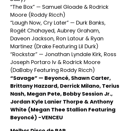
“The Box” — Samuel Gloade & Rodrick
Moore (Roddy Ricch)
“Laugh Now, Cry Later” — Durk Banks,
Rogét Chahayed, Aubrey Graham,
Daveon Jackson, Ron Latour & Ryan
Martinez (Drake Featuring Lil Durk)
“Rockstar” — Jonathan Lyndale Kirk, Ross
Joseph Portaro Iv & Rodrick Moore
(DaBaby Featuring Roddy Ricch)
“Savage” — Beyoncé, Shawn Carter,
Brittany Hazzard, Derrick Milano, Terius
Nash, Megan Pete, Bobby Session Jr.,
Jordan Kyle Lanier Thorpe & Anthony
White (Megan Thee Stallion Featuring
Beyoncé) -VENCEU
Melhor Disco de RAP