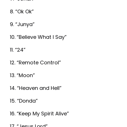
8. “Ok Ok”
9. “Junya”
10. “Believe What I Say”
11. “24”
12. “Remote Control”
13. “Moon”
14. “Heaven and Hell”
15. “Donda”
16. “Keep My Spirit Alive”
17. “Jesus Lord”