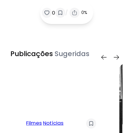
/
0
0%
Publicações
Sugeridas
Filmes
Notícias
Mú