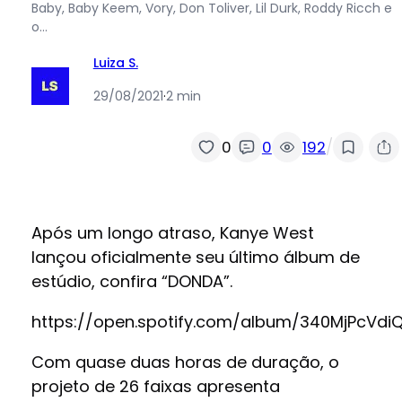
Baby, Baby Keem, Vory, Don Toliver, Lil Durk, Roddy Ricch e
o…
Luiza S.
29/08/2021
·
2 min
/
0
0
192
Após um longo atraso, Kanye West
lançou oficialmente seu último álbum de
estúdio, confira “DONDA”.
https://open.spotify.com/album/340MjPcVdi
Com quase duas horas de duração, o
projeto de 26 faixas apresenta