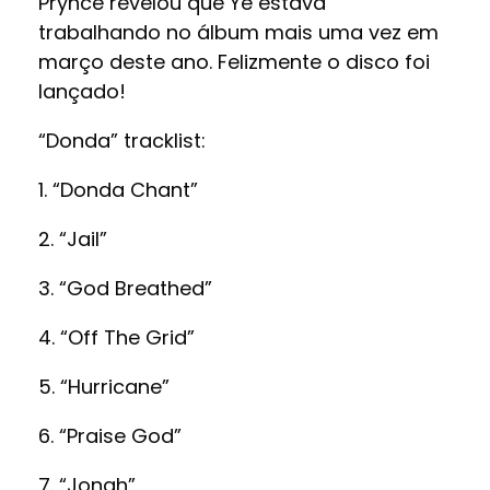
Prynce revelou que Ye estava
trabalhando no álbum mais uma vez em
março deste ano. Felizmente o disco foi
lançado!
“Donda” tracklist:
1. “Donda Chant”
2. “Jail”
3. “God Breathed”
4. “Off The Grid”
5. “Hurricane”
6. “Praise God”
7. “Jonah”