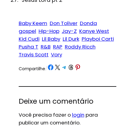
Baby Keem
Don Toliver
Donda
gospel
Hip-Hop
Jay-Z
Kanye West
Kid Cudi
Lil Baby
Lil Durk
Playboi Carti
Pusha T
R&B
RAP
Roddy Ricch
Travis Scott
Vory
Share on Facebook
Share on X
Share on Telegram
Share on Threads
Share on Pinterest
Compartilhe
/
Deixe um comentário
Você precisa fazer o
login
para
publicar um comentário.