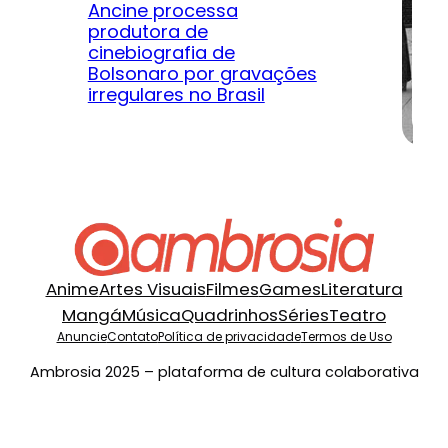
Ancine processa
produtora de
Le
cinebiografia de
m
Bolsonaro por gravações
hi
irregulares no Brasil
na
Anime
Artes Visuais
Filmes
Games
Literatura
Mangá
Música
Quadrinhos
Séries
Teatro
Anuncie
Contato
Política de privacidade
Termos de Uso
Ambrosia 2025 – plataforma de cultura colaborativa