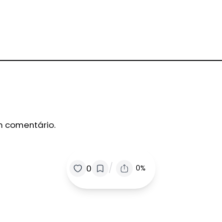
m comentário.
/
0
0%