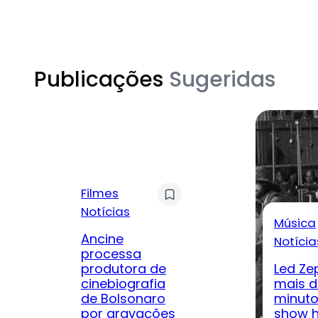
Publicações
Sugeridas
Filmes
Notícias
Música
Ancine
Notícia
processa
produtora de
Led Ze
cinebiografia
mais d
de Bolsonaro
minuto
por gravações
show h