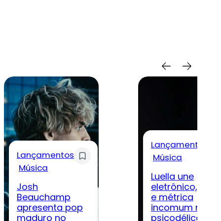
Lançamentos
Lançamentos
Música
Música
Luella une
Josh
eletrônico, rock
Beauchamp
e métrica
apresenta pop
incomum na
maduro no
psicodélica