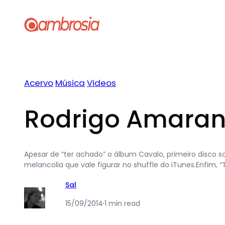
Pular
para
o
conteúdo
Acervo
Música
Videos
Rodrigo Amarante
Apesar de “ter achado” o álbum Cavalo, primeiro disco s
melancolia que vale figurar no shuffle do iTunes.Enfi
Sal
15/09/2014
·
1 min read