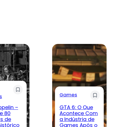
Games
s
ppelin –
GTA 6: O Que
e 80
Acontece Com
s de
a Indústria de
istórico
Games Após o