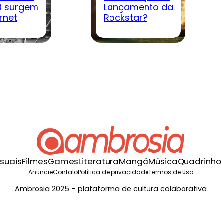
0 surgem
Lançamento da
rnet
Rockstar?
isuais
Filmes
Games
Literatura
Mangá
Música
Quadrinho
Anuncie
Contato
Política de privacidade
Termos de Uso
Ambrosia 2025 – plataforma de cultura colaborativa