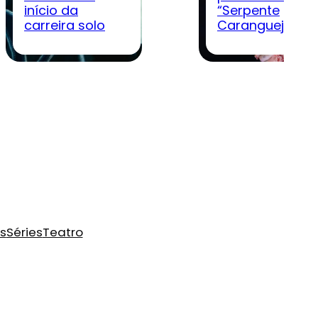
início da
“Serpente
carreira solo
Caranguejo”
s
Séries
Teatro