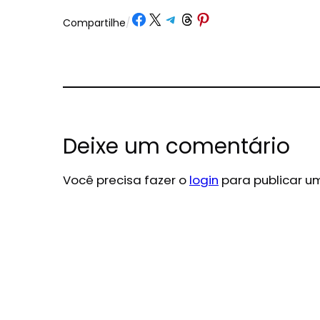
Share on Facebook
Share on X
Share on Telegram
Share on Threads
Share on Pinterest
Compartilhe
/
Deixe um comentário
Você precisa fazer o
login
para publicar u