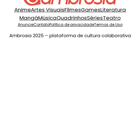
Anime
Artes Visuais
Filmes
Games
Literatura
Mangá
Música
Quadrinhos
Séries
Teatro
Anuncie
Contato
Política de privacidade
Termos de Uso
Ambrosia 2025 – plataforma de cultura colaborativa