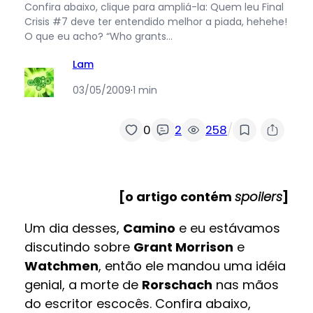
Confira abaixo, clique para ampliá-la: Quem leu Final
Crisis #7 deve ter entendido melhor a piada, hehehe!
O que eu acho? “Who grants…
Lam
03/05/2009
·
1 min
/
0
2
258
[o artigo contém
spoilers
]
Um dia desses,
Camino
e eu estávamos
discutindo sobre
Grant Morrison
e
Watchmen
, então ele mandou uma idéia
genial, a morte de
Rorschach
nas mãos
do escritor escocês. Confira abaixo,