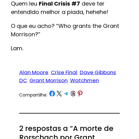
Quem leu
Final Crisis #7
deve ter
entendido melhor a piada, hehehe!
O que eu acho? “Who grants the Grant
Morrison?”
Lam.
Alan Moore
Crise Final
Dave Gibbons
DC
Grant Morrison
Watchmen
Share on Facebook
Share on X
Share on Telegram
Share on Threads
Share on Pinterest
Compartilhe
/
2 respostas a “A morte de
Rorschach por Grant