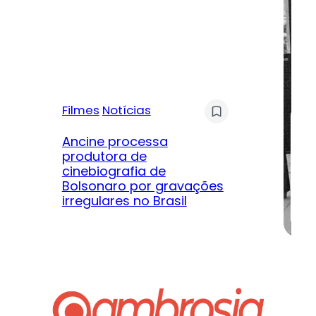
Filmes
Notícias
Mú
Ancine processa
produtora de
Le
cinebiografia de
m
Bolsonaro por gravações
hi
irregulares no Brasil
na