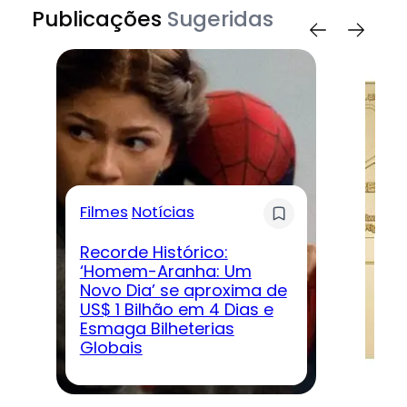
Publicações
Sugeridas
Filmes
Notícias
G
Recorde Histórico:
‘Homem-Aranha: Um
Novo Dia’ se aproxima de
D
US$ 1 Bilhão em 4 Dias e
‘D
Esmaga Bilheterias
ve
Globais
jo