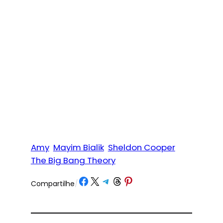
Amy
Mayim Bialik
Sheldon Cooper
The Big Bang Theory
Share on Facebook
Share on X
Share on Telegram
Share on Threads
Share on Pinterest
Compartilhe
/