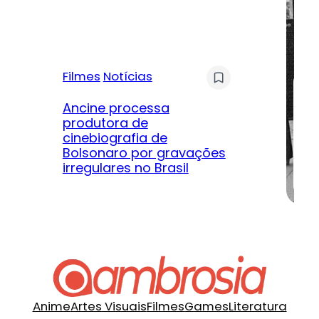
Filmes
Notícias
Mú
Ancine processa
produtora de
Le
cinebiografia de
m
Bolsonaro por gravações
hi
irregulares no Brasil
na
Anime
Artes Visuais
Filmes
Games
Literatura