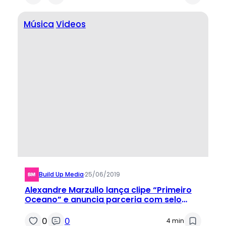
Música
Videos
Build Up Media
·
25/06/2019
Alexandre Marzullo lança clipe “Primeiro
Oceano” e anuncia parceria com selo
Dubas em EP de estreia
0
0
4 min