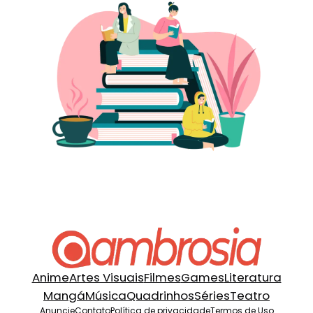
Anime
Artes Visuais
Filmes
Games
Literatura
Mangá
Música
Quadrinhos
Séries
Teatro
Anuncie
Contato
Política de privacidade
Termos de Uso