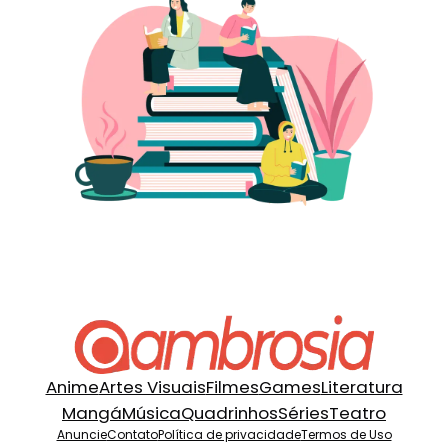
Anime
Artes Visuais
Filmes
Games
Literatura
Mangá
Música
Quadrinhos
Séries
Teatro
Anuncie
Contato
Política de privacidade
Termos de Uso