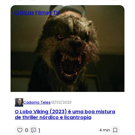
Críticas
Filmes
TV
Cadorno Teles
·
13/02/2023
O Lobo Viking (2023) é uma boa mistura
de thriller nórdico e licantropia
0
1
4 min