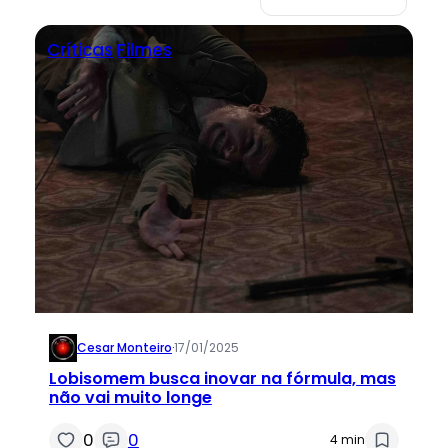
Críticas
Filmes
Cesar Monteiro
·
17/01/2025
Lobisomem busca inovar na fórmula, mas
não vai muito longe
0
0
4 min