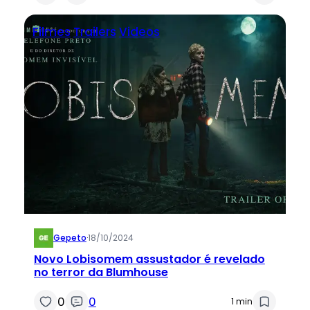
Filmes
Trailers
Videos
Gepeto
·
18/10/2024
Novo Lobisomem assustador é revelado
no terror da Blumhouse
0
0
1 min