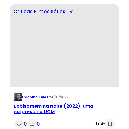
Críticas
Filmes
Séries
TV
Cadorno Teles
·
24/10/2022
Lobisomem na Noite (2022), uma
surpresa no UCM
0
0
4 min