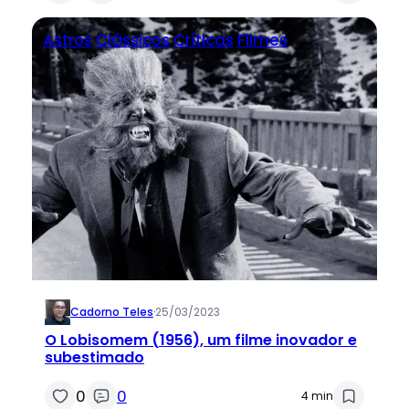
Astros
Clássicos
Críticas
Filmes
Cadorno Teles
·
25/03/2023
O Lobisomem (1956), um filme inovador e
subestimado
0
0
4 min