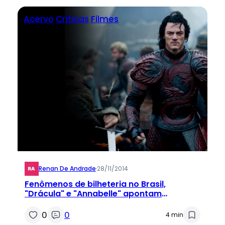
Acervo
Críticas
Filmes
Renan De Andrade
·
28/11/2014
Fenômenos de bilheteria no Brasil,
"Drácula" e "Annabelle" apontam
tendências?
0
0
4 min