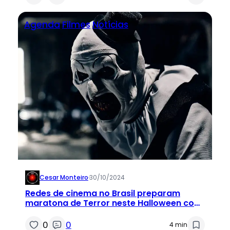
Agenda
Filmes
Notícias
Cesar Monteiro
·
30/10/2024
Redes de cinema no Brasil preparam
maratona de Terror neste Halloween com
preços promocionais
0
0
4 min