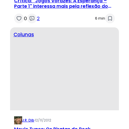
Crítica: "Jogos Vorazes: A Esperança –
Parte 1" interessa mais pela reflexão do
que pela ação
0
2
6 min
Colunas
J.R. Dib
·
12/11/2012