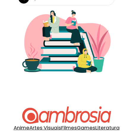
Anime
Artes Visuais
Filmes
Games
Literatura