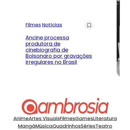
Filmes
Notícias
Mú
Ancine processa
produtora de
Le
cinebiografia de
m
Bolsonaro por gravações
hi
irregulares no Brasil
na
Anime
Artes Visuais
Filmes
Games
Literatura
Mangá
Música
Quadrinhos
Séries
Teatro