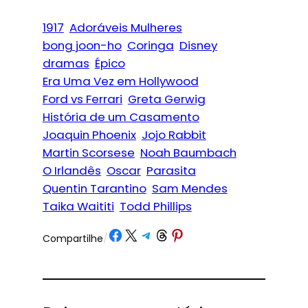
1917
Adoráveis Mulheres
bong joon-ho
Coringa
Disney
dramas
Épico
Era Uma Vez em Hollywood
Ford vs Ferrari
Greta Gerwig
História de um Casamento
Joaquin Phoenix
Jojo Rabbit
Martin Scorsese
Noah Baumbach
O Irlandês
Oscar
Parasita
Quentin Tarantino
Sam Mendes
Taika Waititi
Todd Phillips
Share on Facebook
Share on X
Share on Telegram
Share on Threads
Share on Pinterest
Compartilhe
/