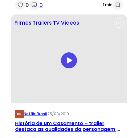
0
0
1 min
Filmes
Trailers
TV
Videos
Netflix Brasil
·
25/08/2019
História de um Casamento – trailer
destaca as qualidades da personagem de
Scarlett Johansson