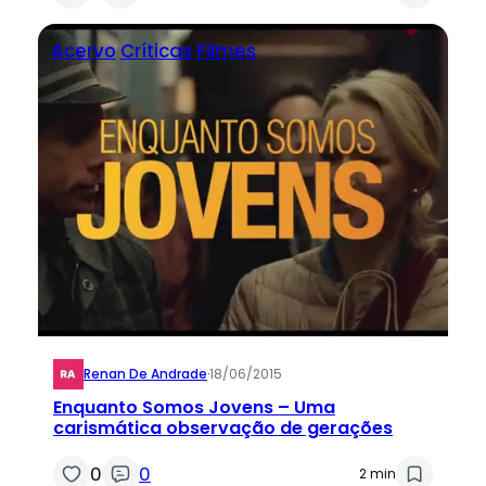
Acervo
Críticas
Filmes
Renan De Andrade
·
18/06/2015
Enquanto Somos Jovens – Uma
carismática observação de gerações
0
0
2 min