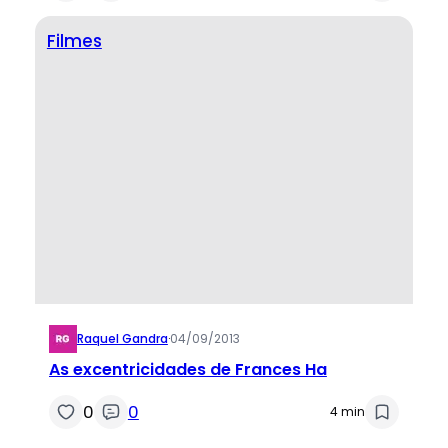
Filmes
Raquel Gandra
·
04/09/2013
As excentricidades de Frances Ha
0
0
4 min