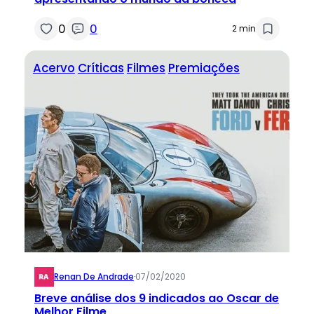
0
0
2 min
Acervo
Críticas
Filmes
Premiações
Renan De Andrade
·
07/02/2020
Breve análise dos 9 indicados ao Oscar de
Melhor Filme