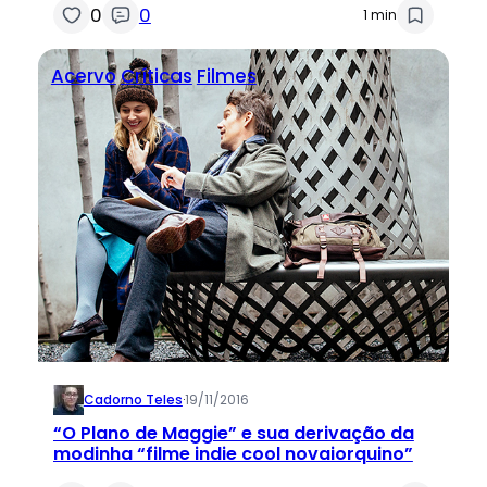
0
0
1 min
Acervo
Críticas
Filmes
Cadorno Teles
·
19/11/2016
“O Plano de Maggie” e sua derivação da
modinha “filme indie cool novaiorquino”