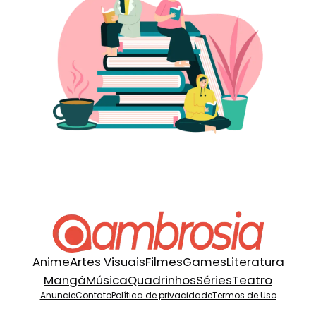
Anime
Artes Visuais
Filmes
Games
Literatura
Mangá
Música
Quadrinhos
Séries
Teatro
Anuncie
Contato
Política de privacidade
Termos de Uso