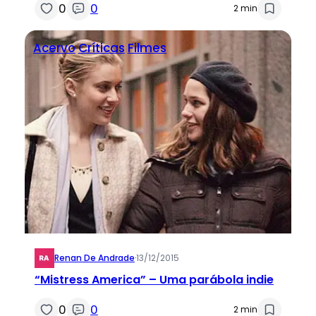
0
0
2 min
Acervo
Críticas
Filmes
Renan De Andrade
·
13/12/2015
“Mistress America” – Uma parábola indie
0
0
2 min