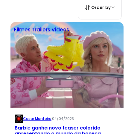
Order by
Filmes
Trailers
Videos
Cesar Monteiro
·
04/04/2023
Barbie ganha novo teaser colorido
apresentando o mundo da boneca