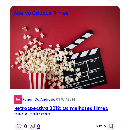
Acervo
Críticas
Filmes
Renan De Andrade
·
03/01/2014
Retrospectiva 2013: Os melhores filmes
que vi este ano
0
0
6 min