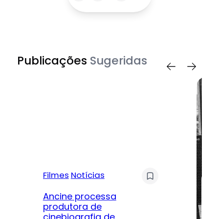
Publicações
Sugeridas
Filmes
Notícias
Mú
Ancine processa
produtora de
Le
cinebiografia de
m