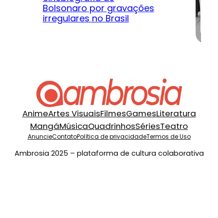
Bolsonaro por gravações
hi
irregulares no Brasil
na
Anime
Artes Visuais
Filmes
Games
Literatura
Mangá
Música
Quadrinhos
Séries
Teatro
Anuncie
Contato
Política de privacidade
Termos de Uso
Ambrosia 2025 – plataforma de cultura colaborativa