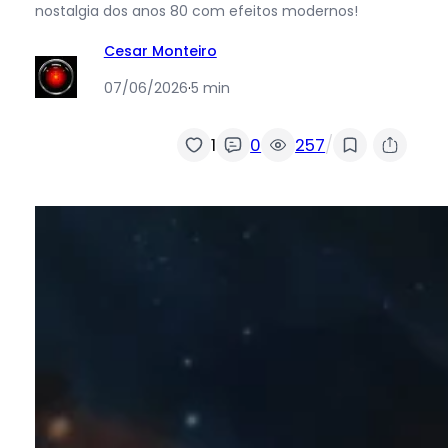
nostalgia dos anos 80 com efeitos modernos!
Cesar Monteiro
07/06/2026
·
5 min
/
1
0
257