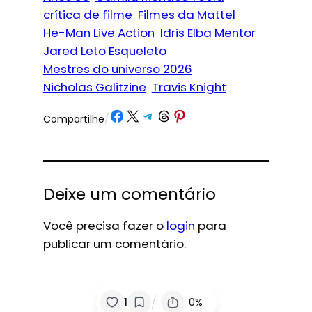
crítica de filme
Filmes da Mattel
He-Man Live Action
Idris Elba Mentor
Jared Leto Esqueleto
Mestres do universo 2026
Nicholas Galitzine
Travis Knight
Share on Facebook
Share on X
Share on Telegram
Share on Threads
Share on Pinterest
Compartilhe
/
Deixe um comentário
Você precisa fazer o
login
para
publicar um comentário.
/
1
0%