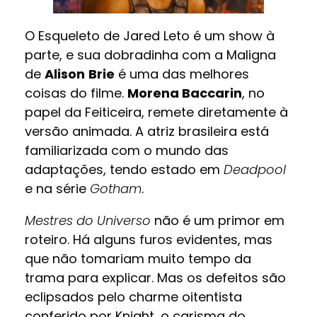
O Esqueleto de Jared Leto é um show à
parte, e sua dobradinha com a Maligna
de
Alison
Brie
é uma das melhores
coisas do filme.
Morena Baccarin
, no
papel da Feiticeira, remete diretamente à
versão animada. A atriz brasileira está
familiarizada com o mundo das
adaptações, tendo estado em
Deadpool
e na série
Gotham
.
Mestres do Universo
não é um primor em
roteiro. Há alguns furos evidentes, mas
que não tomariam muito tempo da
trama para explicar. Mas os defeitos são
eclipsados pelo charme oitentista
conferido por Knight, o carisma do