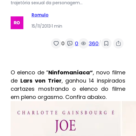
trajetória sexual da personagem…
Romulo
15/11/2013
·
1 min
/
0
0
360
O elenco de “
Ninfomaníaca”
, novo filme
de
Lars von Trier
, ganhou 14 inspirados
cartazes mostrando o elenco do filme
em pleno orgasmo. Confira abaixo.