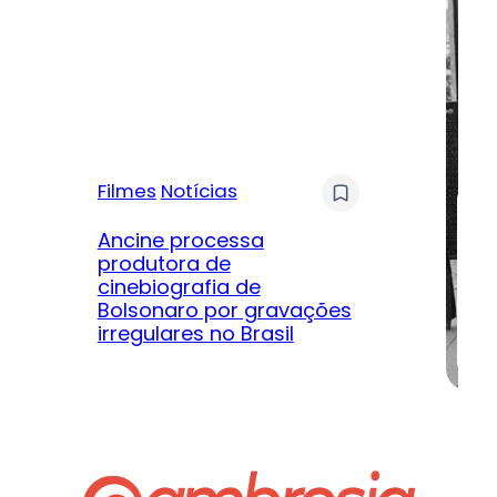
Filmes
Notícias
Mú
Ancine processa
produtora de
Le
cinebiografia de
m
Bolsonaro por gravações
hi
irregulares no Brasil
na