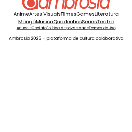
Anime
Artes Visuais
Filmes
Games
Literatura
Mangá
Música
Quadrinhos
Séries
Teatro
Anuncie
Contato
Política de privacidade
Termos de Uso
Ambrosia 2025 – plataforma de cultura colaborativa