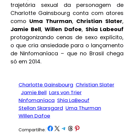
trajetória sexual da personagem de
Charlotte Gainsbourg conta com atores
como
Uma Thurman
,
Christian Slater
,
Jamie Bell
,
Willen Dafoe
,
Shia Labeouf
protagonizando cenas de sexo explícito,
o que cria ansiedade para o lançamento
de Ninfomaníaca – que no Brasil chega
só em 2014.
Charlotte Gainsbourg
Christian Slater
Jamie Bell
Lars von Trier
Ninfomaníaca
Shia LaBeouf
Stellan Skarsgard
Uma Thurman
Willen Dafoe
Share on Facebook
Share on X
Share on Telegram
Share on Threads
Share on Pinterest
Compartilhe
/