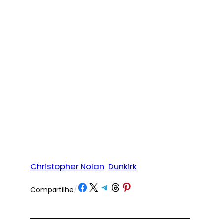
Christopher Nolan
Dunkirk
Share on Facebook
Share on X
Share on Telegram
Share on Threads
Share on Pinterest
Compartilhe
/