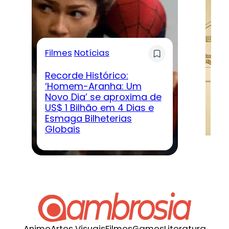
Filmes
Notícias
G
Recorde Histórico:
‘Homem-Aranha: Um
Novo Dia’ se aproxima de
D
US$ 1 Bilhão em 4 Dias e
‘D
Esmaga Bilheterias
ve
Globais
jo
Anime
Artes Visuais
Filmes
Games
Literatura