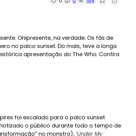
/
0
0
194
resente. Onipresente, na verdade. Os fãs de
ero no palco sunset. Do mais, teve a longa
 histórica apresentação do The Who. Confira
res foi escalado para o palco sunset
otizado o público durante todo o tempo de
ransformação” no monstro),
‘Under My