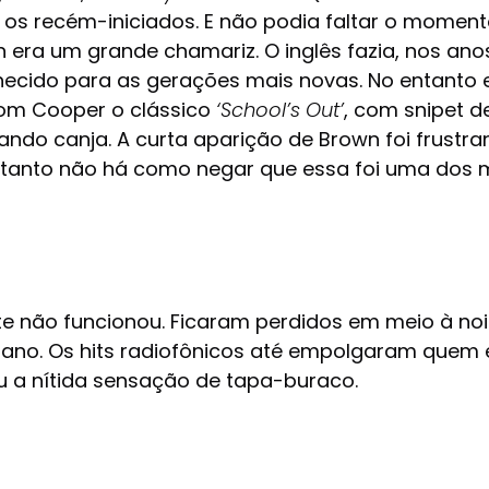
os recém-iniciados. E não podia faltar o momen
own era um grande chamariz. O inglês fazia, nos a
nhecido para as gerações mais novas. No entanto e
 com Cooper o clássico
‘School’s Out’
, com snipet 
 dando canja. A curta aparição de Brown foi frus
ntanto não há como negar que essa foi uma dos 
ente não funcionou. Ficaram perdidos em meio à n
e ano. Os hits radiofônicos até empolgaram que
ou a nítida sensação de tapa-buraco.