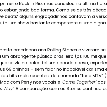
primeiro Rock In Rio, mas cancelou na última hora
co esbanjando boa forma. Como se as três décad
ove beats’ alguns engraçadinhos cantavam a ve
 foi um show bastante competente e uma digna e
posta americana aos Rolling Stones e viveram se
 um abrangente público brasileiro (os 100 mil que
 que se viu no palco foi uma banda coesa, experi
 69 aninhos – sem falar no inabalável carisma e 
clou hits mais recentes, da chamada “fase MTV” (
Mac com Perry nos vocais e
‘Come Together’
dos 
is Way’
. A comparação com os Stones continua cab