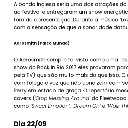
A banda inglesa seria uma das atrações do 
ao festival e entregaram um show energéti
tom da apresentação. Durante a música ‘L
com a sensação de que a sonoridade datou,
Aerosmith (Palco Mundo)
O Aerosmith sempre foi visto como uma res
show do Rock In Rio 2017 eles provaram para
pela TV) que são muito mais do que isso. O
com fôlego e voz que não condizem com seus
Perry em estado de graça. O repertório mes
covers (
‘Stop Messing Around’
do Fleetwood 
como
‘Sweet Emotion’
,
‘Dream On’
e
‘Walk Th
Dia 22/09