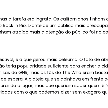
as a tarefa era ingrata. Os californianos tinham 
o Rock In Rio. Diante de um público mais preocup
nham atraído mais a atenção do público foi no c
tival, e a que gerou mais celeuma. O fato de abr
não teria popularidade suficiente para encher a cid
misas do GNR, mas os fãs do The Who eram basta
 de espera. A plateia que se apinhava em frente
gurando o lugar, mas que queriam saber quem é
aciados com o que podemos dizer sem exagero que