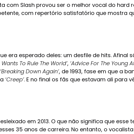
a com Slash provou ser o melhor vocal do hard r
mpetente, com repertório satisfatório que mostra 
e era esperado deles: um desfile de hits. Afinal
 Wants To Rule The World’
,
‘Advice For The Young At
‘Breaking Down Again’
, de 1993, fase em que a b
ca
‘Creep’
. E no final os fãs que estavam ali para 
desleixado em 2013. O que não significa que esse
esses 35 anos de carreira. No entanto, o vocalis