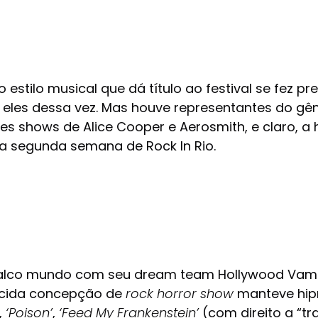
o estilo musical que dá título ao festival se fez p
 eles dessa vez. Mas houve representantes do gên
es shows de Alice Cooper e Aerosmith, e claro, a
na segunda semana de Rock In Rio.
palco mundo com seu dream team Hollywood Vampi
nhecida concepção de
rock horror show
manteve hipn
,
‘Poison’
,
‘Feed My Frankenstein’
(com direito a “t