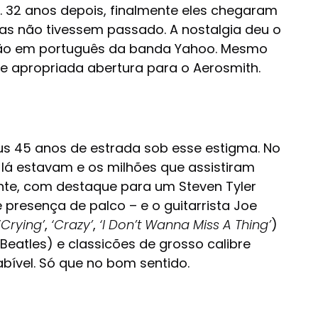
. 32 anos depois, finalmente eles chegaram
as não tivessem passado. A nostalgia deu o
rsão em português da banda Yahoo. Mesmo
 apropriada abertura para o Aerosmith.
us 45 anos de estrada sob esse estigma. No
 lá estavam e os milhões que assistiram
ente, com destaque para um Steven Tyler
presença de palco – e o guitarrista Joe
‘Crying’
,
‘Crazy’
,
‘I Don’t Wanna Miss A Thing’
)
Beatles) e classicões de grosso calibre
ível. Só que no bom sentido.