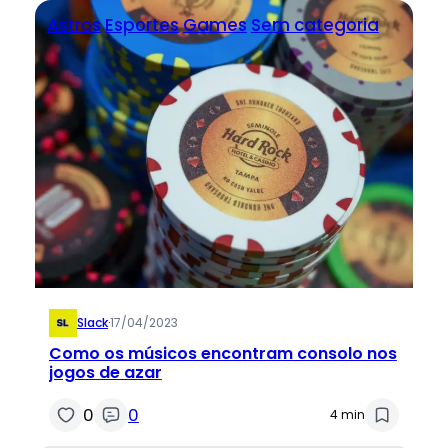
Astros
Esportes
Games
Sem categoria
Slack
·
17/04/2023
Como os músicos encontram consolo nos
jogos de azar
0
0
4 min