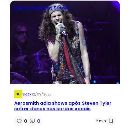
Música
Notícias
Shows
Slack
·
12/09/2023
Aerosmith adia shows após Steven Tyler
sofrer danos nas cordas vocais
0
0
2 min