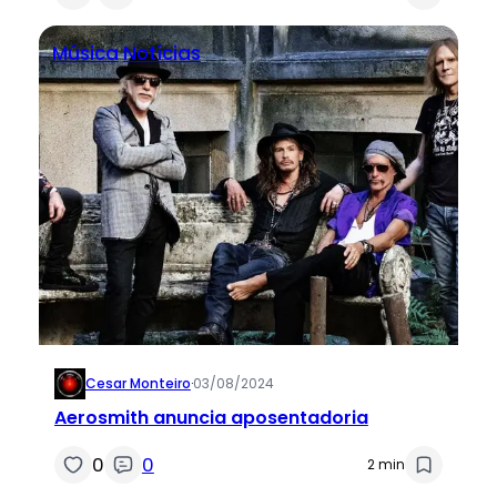
Música
Notícias
Cesar Monteiro
·
03/08/2024
Aerosmith anuncia aposentadoria
0
0
2 min