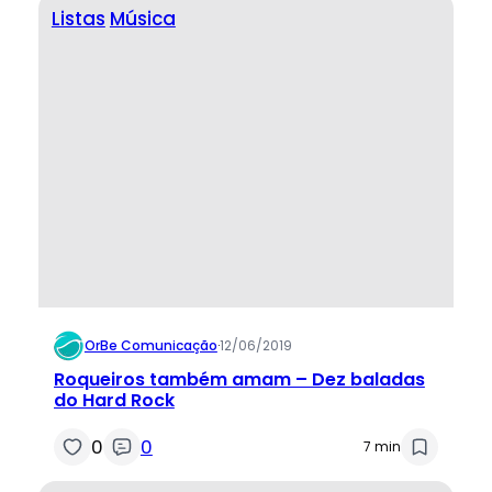
Listas
Música
OrBe Comunicação
·
12/06/2019
Roqueiros também amam – Dez baladas
do Hard Rock
0
0
7 min