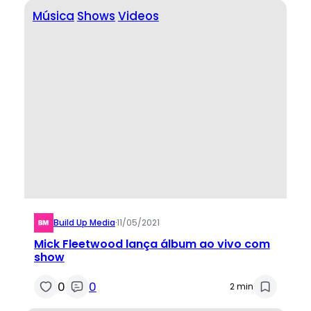
Música
Shows
Videos
Build Up Media
·
11/05/2021
Mick Fleetwood lança álbum ao vivo com
show
0
0
2 min