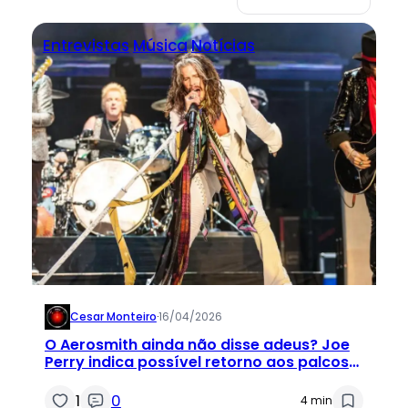
Entrevistas
Música
Notícias
Cesar Monteiro
·
16/04/2026
O Aerosmith ainda não disse adeus? Joe
Perry indica possível retorno aos palcos
após recuperação de Steven Tyler
1
0
4 min