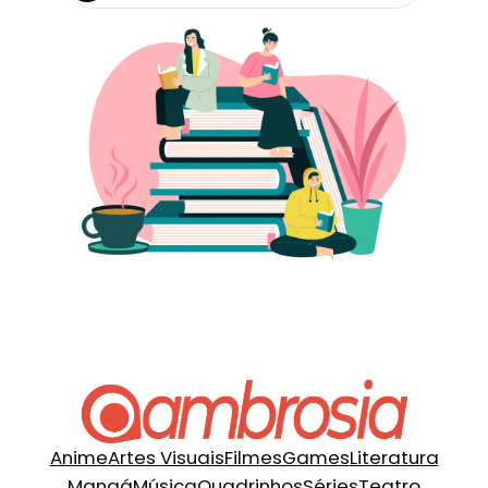
Anime
Artes Visuais
Filmes
Games
Literatura
Mangá
Música
Quadrinhos
Séries
Teatro