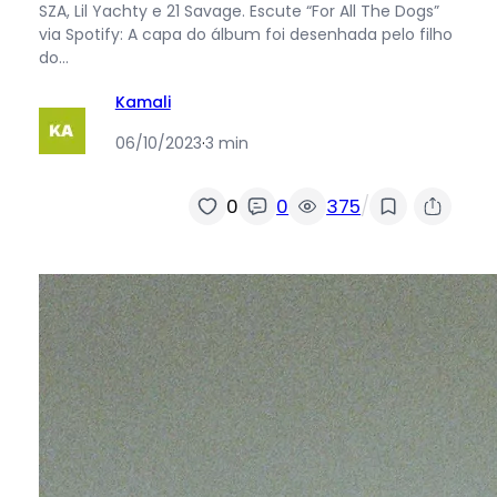
SZA, Lil Yachty e 21 Savage. Escute “For All The Dogs”
via Spotify: A capa do álbum foi desenhada pelo filho
do…
Kamali
06/10/2023
·
3 min
/
0
0
375