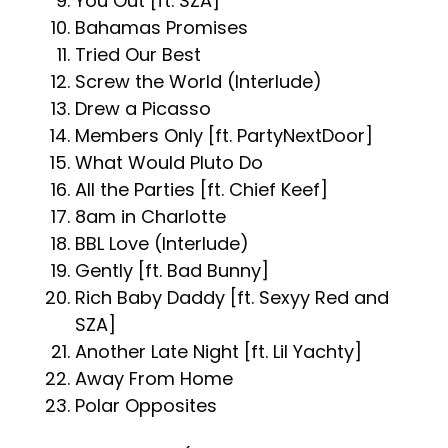
You Out [ft. SZA]
Bahamas Promises
Tried Our Best
Screw the World (Interlude)
Drew a Picasso
Members Only [ft. PartyNextDoor]
What Would Pluto Do
All the Parties [ft. Chief Keef]
8am in Charlotte
BBL Love (Interlude)
Gently [ft. Bad Bunny]
Rich Baby Daddy [ft. Sexyy Red and
SZA]
Another Late Night [ft. Lil Yachty]
Away From Home
Polar Opposites