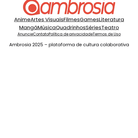
Anime
Artes Visuais
Filmes
Games
Literatura
Mangá
Música
Quadrinhos
Séries
Teatro
Anuncie
Contato
Política de privacidade
Termos de Uso
Ambrosia 2025 – plataforma de cultura colaborativa