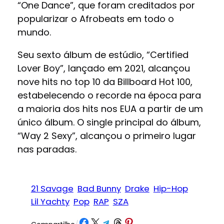
“One Dance”, que foram creditados por
popularizar o Afrobeats em todo o
mundo.
Seu sexto álbum de estúdio, “Certified
Lover Boy”, lançado em 2021, alcançou
nove hits no top 10 da Billboard Hot 100,
estabelecendo o recorde na época para
a maioria dos hits nos EUA a partir de um
único álbum. O single principal do álbum,
“Way 2 Sexy”, alcançou o primeiro lugar
nas paradas.
21 Savage
Bad Bunny
Drake
Hip-Hop
Lil Yachty
Pop
RAP
SZA
Share on Facebook
Share on X
Share on Telegram
Share on Threads
Share on Pinterest