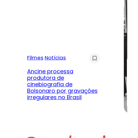
Filmes
Notícias
Mú
Ancine processa
produtora de
Le
cinebiografia de
m
Bolsonaro por gravações
hi
irregulares no Brasil
na