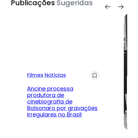
Publicações
Sugeridas
Filmes
Notícias
Mú
Ancine processa
produtora de
Le
cinebiografia de
m
Bolsonaro por gravações
hi
irregulares no Brasil
na