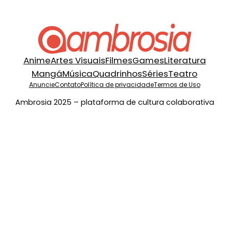
Anime
Artes Visuais
Filmes
Games
Literatura
Mangá
Música
Quadrinhos
Séries
Teatro
Anuncie
Contato
Política de privacidade
Termos de Uso
Ambrosia 2025 – plataforma de cultura colaborativa