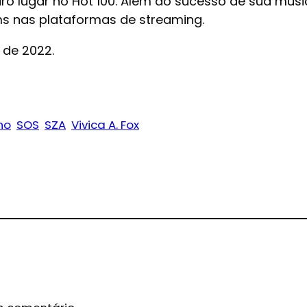
rceiro lugar no Hot 100. Além do sucesso de sua mú
ms nas plataformas de streaming.
 de 2022.
no
SOS
SZA
Vivica A. Fox