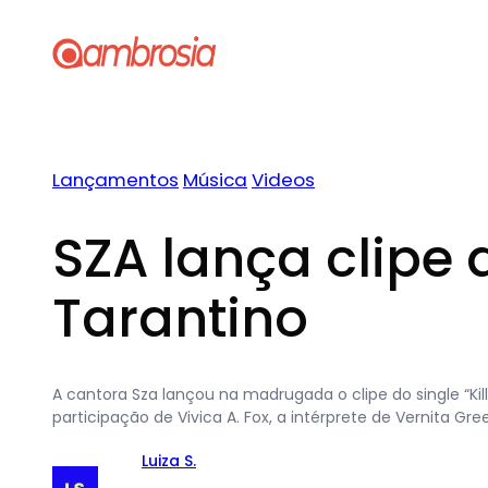
Pular
para
o
conteúdo
Lançamentos
Música
Videos
SZA lança clipe d
Tarantino
A cantora Sza lançou na madrugada o clipe do single “Kil
participação de Vivica A. Fox, a intérprete de Vernita Green 
Luiza S.