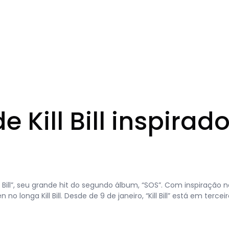
e Kill Bill inspirad
l Bill”, seu grande hit do segundo álbum, “SOS”. Com inspiração
no longa Kill Bill. Desde de 9 de janeiro, “Kill Bill” está em tercei