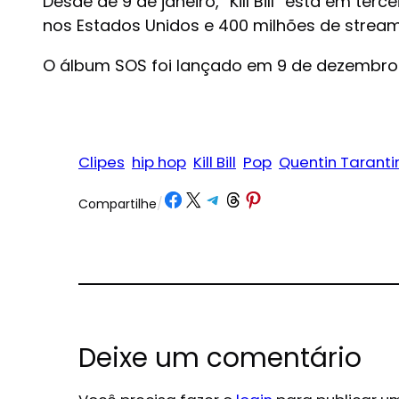
Desde de 9 de janeiro, “Kill Bill” está em te
nos Estados Unidos e 400 milhões de strea
O álbum SOS foi lançado em 9 de dezembro
Clipes
hip hop
Kill Bill
Pop
Quentin Taranti
Share on Facebook
Share on X
Share on Telegram
Share on Threads
Share on Pinterest
Compartilhe
/
Deixe um comentário