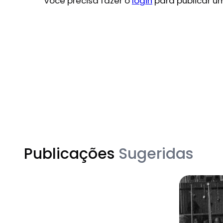
Você precisa fazer o
login
para publicar u
Publicações
Sugeridas