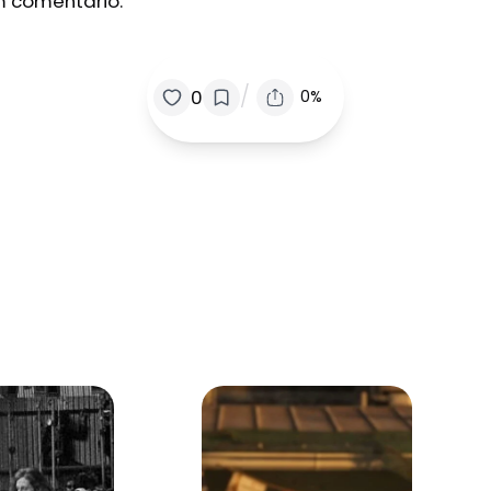
m comentário.
/
0
0%