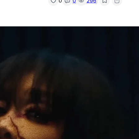
/
0
0
296