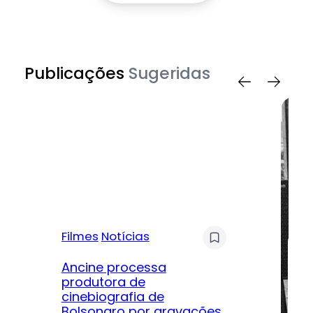
Publicações
Sugeridas
Filmes
Notícias
Mú
Ancine processa
produtora de
Le
cinebiografia de
m
Bolsonaro por gravações
hi