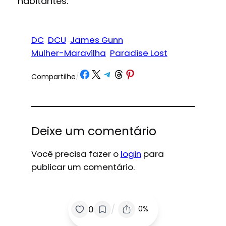
habitantes.
DC
DCU
James Gunn
Mulher-Maravilha
Paradise Lost
Share on Facebook
Share on X
Share on Telegram
Share on Threads
Share on Pinterest
Compartilhe
/
Deixe um comentário
Você precisa fazer o
login
para
publicar um comentário.
/
0
0%