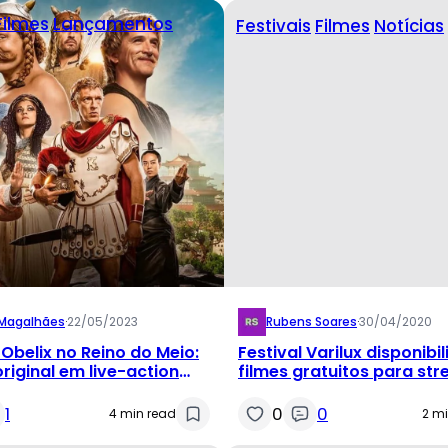
Filmes
Lançamentos
Festivais
Filmes
Notícias
 Magalhães
·
22/05/2023
Rubens Soares
·
30/04/2020
 Obelix no Reino do Meio:
Festival Varilux disponibil
original em live-action
filmes gratuitos para st
a diversão
1
0
0
4 min read
2 m