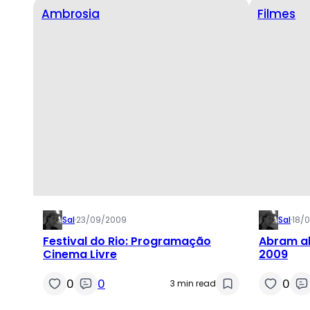
Ambrosia
Filmes
Sal
·
23/09/2009
Sal
·
18/
Festival do Rio: Programação
Abram al
Cinema Livre
2009
0
0
0
3 min read