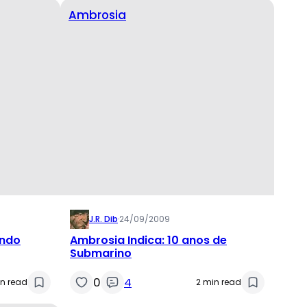
Ambrosia
J.R. Dib
·
24/09/2009
endo
Ambrosia Indica: 10 anos de
Submarino
0
4
in read
2 min read