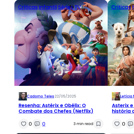
Críticas
Infantil
Séries
TV
Críticas
Cadorno Teles
·
22/05/2025
Letícia
Resenha: Astérix e Obélix: O
Asterix e
Combate dos Chefes (Netflix)
história 
garante 
0
0
0
3 min read