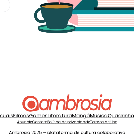
isuais
Filmes
Games
Literatura
Mangá
Música
Quadrinho
Anuncie
Contato
Política de privacidade
Termos de Uso
Ambrosia 2025 – plataforma de cultura colaborativa