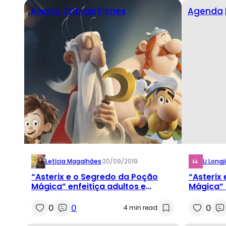
Acervo
Críticas
Filmes
Agenda
Letícia Magalhães
·
20/09/2019
Li Longji
“Asterix e o Segredo da Poção
“Asterix
Mágica” enfeitiça adultos e
Mágica” 
crianças
Festival 
0
0
0
4 min read