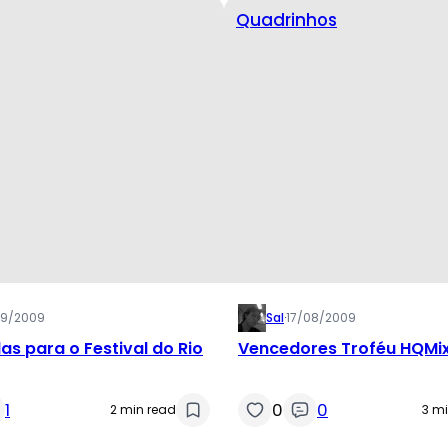
Quadrinhos
09/2009
Sal
·
17/08/2009
as para o Festival do Rio
Vencedores Troféu HQMi
1
0
0
2 min read
3 m