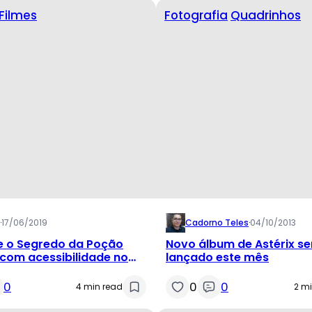
Filmes
Fotografia
Quadrinhos
·
17/06/2019
Cadorno Teles
·
04/10/2013
 e o Segredo da Poção
Novo álbum de Astérix s
com acessibilidade no
lançado este mês
Varilux
0
0
0
4 min read
2 m