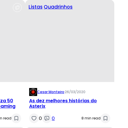
Listas
Quadrinhos
Cesar Monteiro
·
26/03/2020
iza 50
As dez melhores histórias do
reaming
Asterix
0
0
in read
8 min read