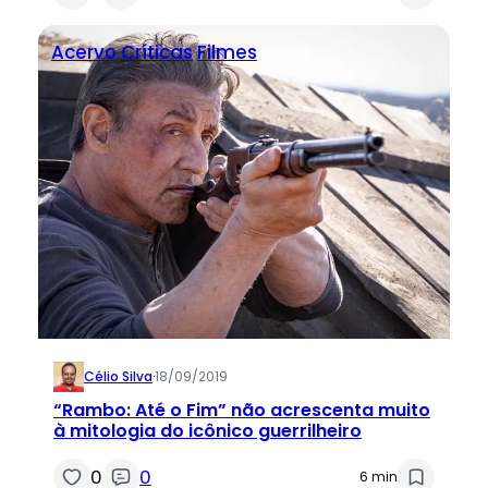
Acervo
Críticas
Filmes
Célio Silva
·
18/09/2019
“Rambo: Até o Fim” não acrescenta muito
à mitologia do icônico guerrilheiro
0
0
6 min