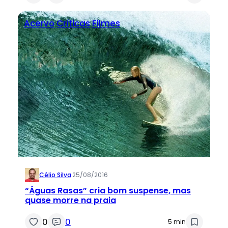
Acervo
Críticas
Filmes
Célio Silva
·
25/08/2016
“Águas Rasas” cria bom suspense, mas
quase morre na praia
0
0
5 min