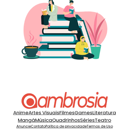
Anime
Artes Visuais
Filmes
Games
Literatura
Mangá
Música
Quadrinhos
Séries
Teatro
Anuncie
Contato
Política de privacidade
Termos de Uso