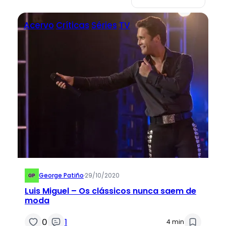
Acervo
Críticas
Séries
TV
George Patiño
·
29/10/2020
Luis Miguel – Os clássicos nunca saem de
moda
0
1
4 min