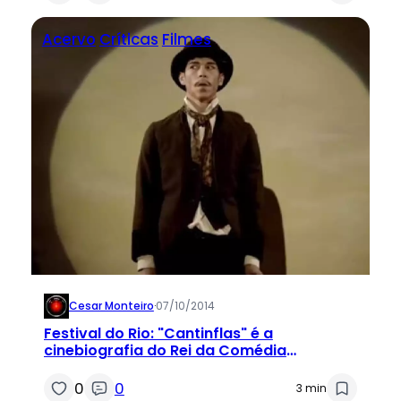
Acervo
Críticas
Filmes
Cesar Monteiro
·
07/10/2014
Festival do Rio: "Cantinflas" é a
cinebiografia do Rei da Comédia
Mexicana
0
0
3 min