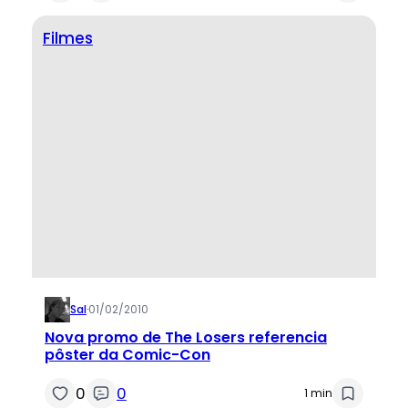
Filmes
Sal
·
01/02/2010
Nova promo de The Losers referencia
pôster da Comic-Con
0
0
1 min