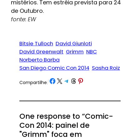
mistérios. Tem estréia prevista para 24
de Outubro.
fonte: EW
Bitsie Tulloch
David Giunloti
David Greenwalt
Grimm
NBC
Norberto Barba
San Diego Comic Con 2014
Sasha Roiz
Share on Facebook
Share on X
Share on Telegram
Share on Threads
Share on Pinterest
Compartilhe
/
One response to “Comic-
Con 2014: painel de
"Grimm" foca em