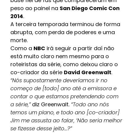
base fiel de fãs que compareceram em
peso ao painel na
San Diego Comic Con
2014
.
A terceira temporada terminou de forma
abrupta, com perda de poderes e uma
morte.
Como a
NBC
irá seguir a partir daí não
está muito claro nem mesmo para o
roteiristas da série, como deixou claro o
co-criador da série
David Greenwalt
.
“Nós supostamente deveríamos ir no
começo de [todo] ano até a emissora e
contar o que estamos pretendendo com
a série,”
diz Greenwalt.
“Todo ano nós
temos um plano, e todo ano [co-criador]
Jim me assusta ao falar, ‘Não seria melhor
se fizesse desse jeito…?”