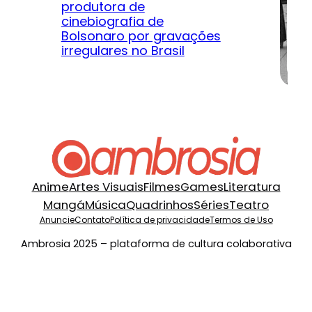
produtora de
Le
cinebiografia de
m
Bolsonaro por gravações
hi
irregulares no Brasil
na
Anime
Artes Visuais
Filmes
Games
Literatura
Mangá
Música
Quadrinhos
Séries
Teatro
Anuncie
Contato
Política de privacidade
Termos de Uso
Ambrosia 2025 – plataforma de cultura colaborativa