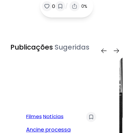
/
0
0%
Publicações
Sugeridas
Filmes
Notícias
Mú
Ancine processa