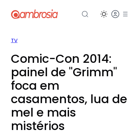
Pular
para
o
conteúdo
TV
Comic-Con 2014:
painel de "Grimm"
foca em
casamentos, lua de
mel e mais
mistérios