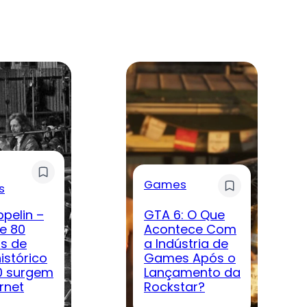
Games
s
ppelin –
GTA 6: O Que
e 80
Acontece Com
s de
a Indústria de
istórico
Games Após o
0 surgem
Lançamento da
rnet
Rockstar?