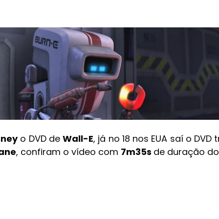
sney
o DVD de
Wall-E
, já no 18 nos EUA saí o DVD
ane
, confiram o vídeo com
7m35s
de duração do