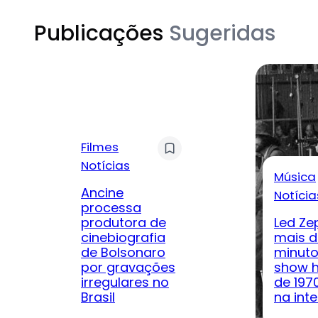
Publicações
Sugeridas
Filmes
Notícias
Música
Ancine
Notícia
processa
produtora de
Led Ze
cinebiografia
mais d
de Bolsonaro
minuto
por gravações
show h
irregulares no
de 197
Brasil
na inte