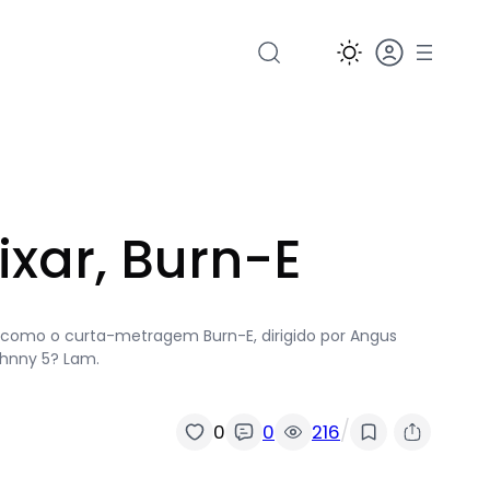
ixar, Burn-E
os como o curta-metragem Burn-E, dirigido por Angus
ohnny 5? Lam.
/
0
0
216