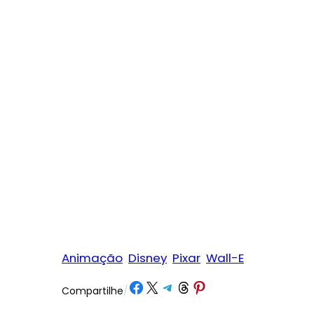
Animação
Disney
Pixar
Wall-E
Share on Facebook
Share on X
Share on Telegram
Share on Threads
Share on Pinterest
Compartilhe
/