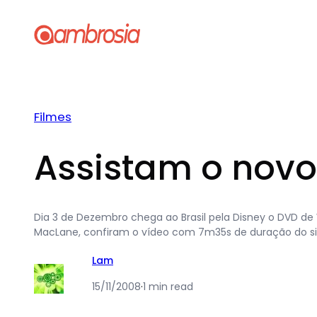
Pular
para
o
conteúdo
Filmes
Assistam o novo 
Dia 3 de Dezembro chega ao Brasil pela Disney o DVD de 
MacLane, confiram o vídeo com 7m35s de duração do si
Lam
15/11/2008
·
1 min read