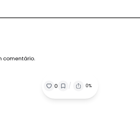
m comentário.
/
0
0%