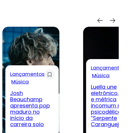
Lançamentos
Lançamentos
Música
Música
Luella une
Josh
eletrônico, rock
Beauchamp
e métrica
apresenta pop
incomum na
maduro no
psicodélica
início da
“Serpente
carreira solo
Caranguejo”