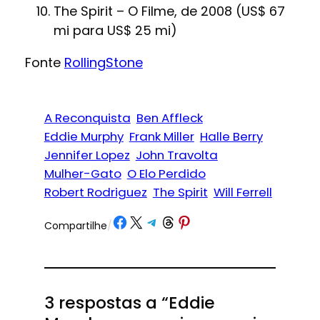
The Spirit – O Filme, de 2008 (US$ 67
mi para US$ 25 mi)
Fonte
RollingStone
A Reconquista
Ben Affleck
Eddie Murphy
Frank Miller
Halle Berry
Jennifer Lopez
John Travolta
Mulher-Gato
O Elo Perdido
Robert Rodriguez
The Spirit
Will Ferrell
Share on Facebook
Share on X
Share on Telegram
Share on Threads
Share on Pinterest
Compartilhe
/
3 respostas a “Eddie