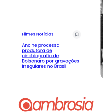
Filmes
Notícias
Mú
Ancine processa
produtora de
Le
cinebiografia de
m
Bolsonaro por gravações
hi
irregulares no Brasil
na