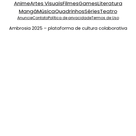
Anime
Artes Visuais
Filmes
Games
Literatura
Mangá
Música
Quadrinhos
Séries
Teatro
Anuncie
Contato
Política de privacidade
Termos de Uso
Ambrosia 2025 – plataforma de cultura colaborativa