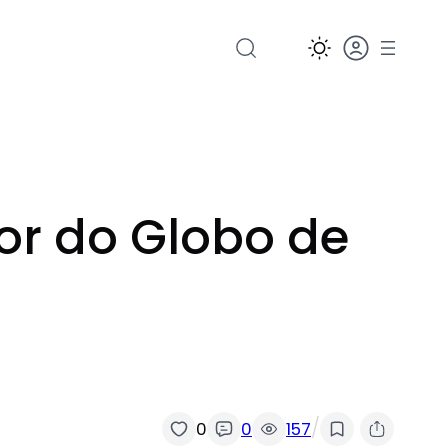
or do Globo de
/
0
0
157