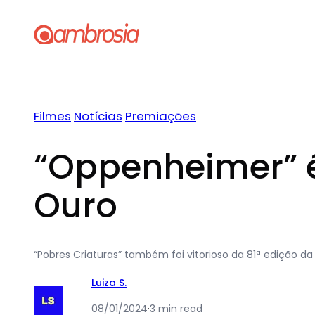
Pular
para
o
conteúdo
Filmes
Notícias
Premiações
“Oppenheimer” é
Ouro
“Pobres Criaturas” também foi vitorioso da 81ª edição d
Luiza S.
08/01/2024
·
3 min read