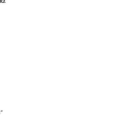
a:
s”