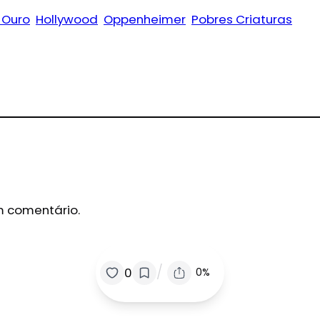
 Ouro
Hollywood
Oppenheimer
Pobres Criaturas
m comentário.
/
0
0%