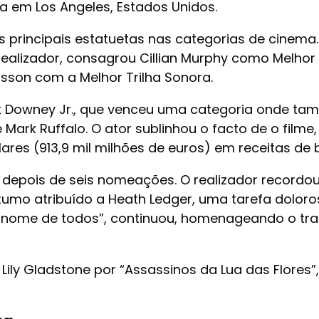
 em Los Angeles, Estados Unidos.
as principais estatuetas nas categorias de cinema
Realizador, consagrou Cillian Murphy como Melhor
sson com a Melhor Trilha Sonora.
ert Downey Jr., que venceu uma categoria onde t
 Mark Ruffalo. O ator sublinhou o facto de o film
res (913,9 mil milhões de euros) em receitas de bi
ria depois de seis nomeações. O realizador recordo
umo atribuído a Heath Ledger, uma tarefa doloros
 nome de todos”, continuou, homenageando o tra
ily Gladstone por “Assassinos da Lua das Flores”,