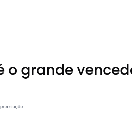
 o grande venced
a premiação