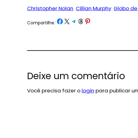
Christopher Nolan
Cillian Murphy
Globo de
Share on Facebook
Share on X
Share on Telegram
Share on Threads
Share on Pinterest
Compartilhe
/
Deixe um comentário
Você precisa fazer o
login
para publicar u