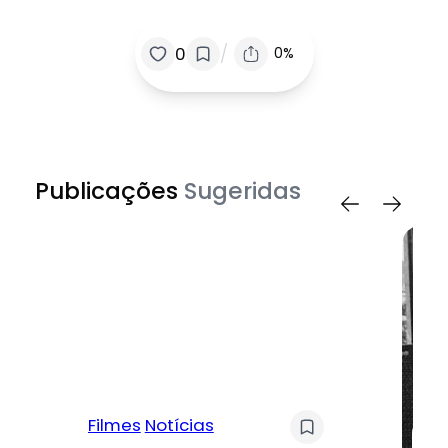
/
0
0%
Publicações
Sugeridas
Filmes
Notícias
Mú