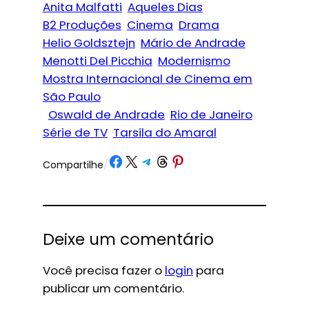
Anita Malfatti
Aqueles Dias
B2 Produções
Cinema
Drama
Helio Goldsztejn
Mário de Andrade
Menotti Del Picchia
Modernismo
Mostra Internacional de Cinema em
São Paulo
Oswald de Andrade
Rio de Janeiro
Série de TV
Tarsila do Amaral
Share on Facebook
Share on X
Share on Telegram
Share on Threads
Share on Pinterest
Compartilhe
/
Deixe um comentário
Você precisa fazer o
login
para
publicar um comentário.