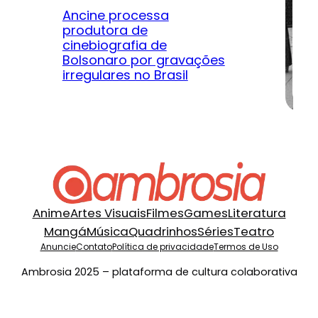
Ancine processa
produtora de
Le
cinebiografia de
m
Bolsonaro por gravações
hi
irregulares no Brasil
na
Anime
Artes Visuais
Filmes
Games
Literatura
Mangá
Música
Quadrinhos
Séries
Teatro
Anuncie
Contato
Política de privacidade
Termos de Uso
Ambrosia 2025 – plataforma de cultura colaborativa