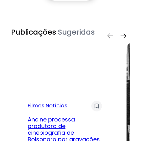
Publicações
Sugeridas
Filmes
Notícias
Mú
Ancine processa
produtora de
Le
cinebiografia de
m
Bolsonaro por gravações
hi