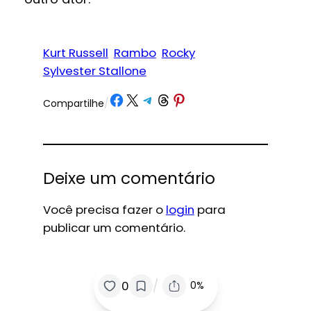
Kurt Russell
Rambo
Rocky
Sylvester Stallone
Share on Facebook
Share on X
Share on Telegram
Share on Threads
Share on Pinterest
Compartilhe
/
Deixe um comentário
Você precisa fazer o
login
para
publicar um comentário.
/
0
0%