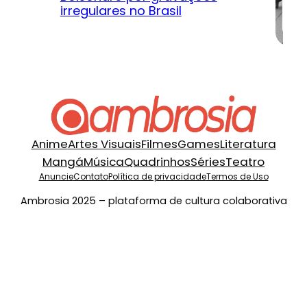
irregulares no Brasil
na
Anime
Artes Visuais
Filmes
Games
Literatura
Mangá
Música
Quadrinhos
Séries
Teatro
Anuncie
Contato
Política de privacidade
Termos de Uso
Ambrosia 2025 – plataforma de cultura colaborativa