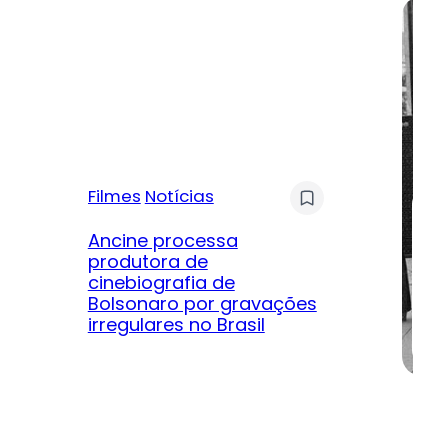
Filmes
Notícias
Mú
Ancine processa
produtora de
Le
cinebiografia de
m
Bolsonaro por gravações
hi
irregulares no Brasil
na