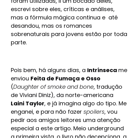
foram utilizadas, li um bocado deles,
escrevi sobre eles, críticas e análises,
mas a fórmula mágica continua e até
desandou, mas os romances
sobrenaturais para jovens estão por toda
parte.
Pois bem, há alguns dias, a
Intrínseca
me
enviou
Feita de Fumaça e Osso
(
Daughter of smoke and bone
, tradução
de Viviani Diniz), da norte-americana
Laini Taylor
, e já imagina algo do tipo. Me
enganei, e para não fazer
spoilers
, vou
pedir aos amigos leitores uma atenção
especial a este artigo. Meio underground
a primeira vista, o livro não decepciona, a