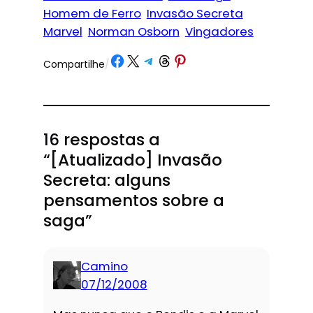
Homem de Ferro
Invasão Secreta
Marvel
Norman Osborn
Vingadores
Share on Facebook
Share on X
Share on Telegram
Share on Threads
Share on Pinterest
Compartilhe
/
16 respostas a
“[Atualizado] Invasão
Secreta: alguns
pensamentos sobre a
saga”
Camino
07/12/2008