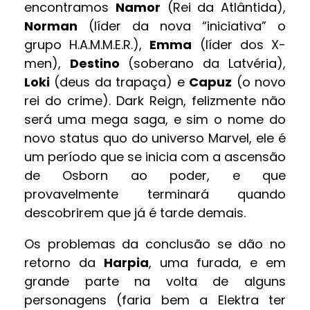
encontramos
Namor
(Rei da Atlântida),
Norman
(líder da nova “iniciativa” o
grupo H.A.M.M.E.R.),
Emma
(líder dos X-
men),
Destino
(soberano da Latvéria),
Loki
(deus da trapaça) e
Capuz
(o novo
rei do crime). Dark Reign, felizmente não
será uma mega saga, e sim o nome do
novo status quo do universo Marvel, ele é
um período que se inicia com a ascensão
de Osborn ao poder, e que
provavelmente terminará quando
descobrirem que já é tarde demais.
Os problemas da conclusão se dão no
retorno da
Harpia
, uma furada, e em
grande parte na volta de alguns
personagens (faria bem a Elektra ter