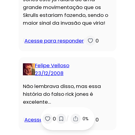
grande movimentação que os
Skrulls estariam fazendo, sendo o
maior sinal da invasão que viria!
Acesse para responder
0
/
/
Felipe Velloso
23/12/2008
Não lembrava disso, mas essa
história do falso rick jones é
excelente…
/
0
0%
Acesse para responder
0
/
/