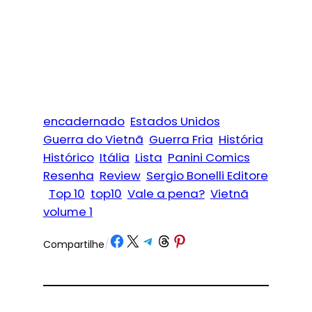
encadernado
Estados Unidos
Guerra do Vietnã
Guerra Fria
História
Histórico
Itália
Lista
Panini Comics
Resenha
Review
Sergio Bonelli Editore
Top 10
top10
Vale a pena?
Vietnã
volume 1
Share on Facebook
Share on X
Share on Telegram
Share on Threads
Share on Pinterest
Compartilhe
/