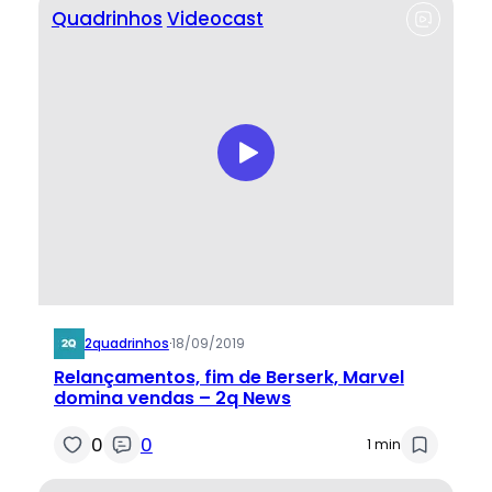
Quadrinhos
Videocast
2quadrinhos
·
18/09/2019
Relançamentos, fim de Berserk, Marvel
domina vendas – 2q News
0
0
1 min