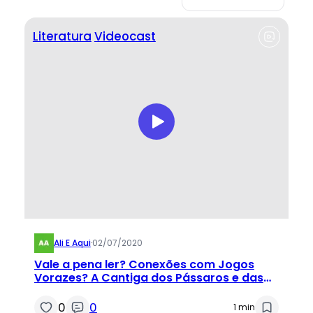
Literatura
Videocast
Ali E Aqui
·
02/07/2020
Vale a pena ler? Conexões com Jogos
Vorazes? A Cantiga dos Pássaros e das
Serpentes
0
0
1 min