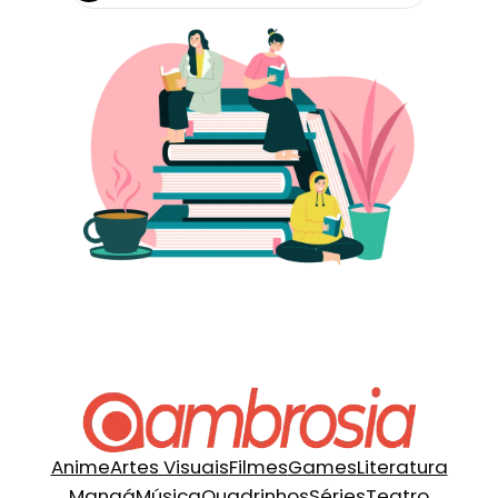
Anime
Artes Visuais
Filmes
Games
Literatura
Mangá
Música
Quadrinhos
Séries
Teatro