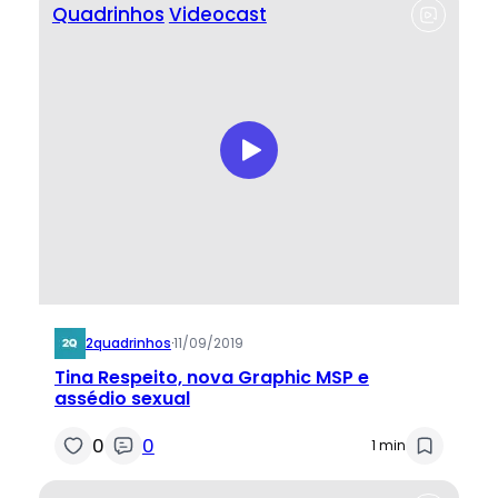
Quadrinhos
Videocast
2quadrinhos
·
11/09/2019
Tina Respeito, nova Graphic MSP e
assédio sexual
0
0
1 min