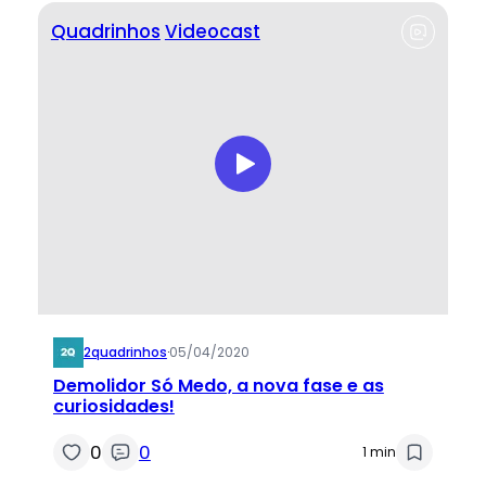
Quadrinhos
Videocast
2quadrinhos
·
05/04/2020
Demolidor Só Medo, a nova fase e as
curiosidades!
0
0
1 min