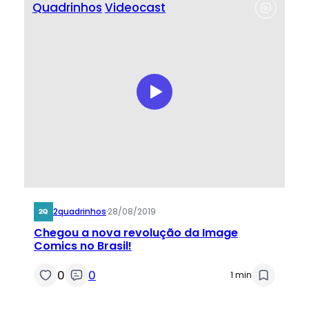
Quadrinhos
Videocast
2quadrinhos
·
28/08/2019
Chegou a nova revolução da Image
Comics no Brasil!
0
0
1 min