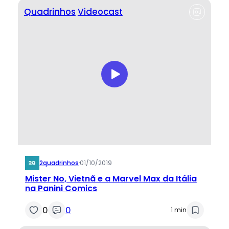
Quadrinhos
Videocast
2quadrinhos
·
01/10/2019
Mister No, Vietnã e a Marvel Max da Itália
na Panini Comics
0
0
1 min