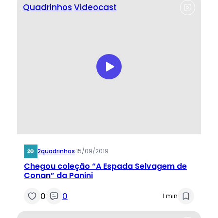
Quadrinhos
Videocast
2quadrinhos
·
15/09/2019
Chegou coleção “A Espada Selvagem de
Conan” da Panini
0
0
1 min