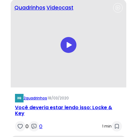
Quadrinhos
Videocast
2quadrinhos
·
18/03/2020
Você deveria estar lendo isso: Locke &
Key
0
0
1 min