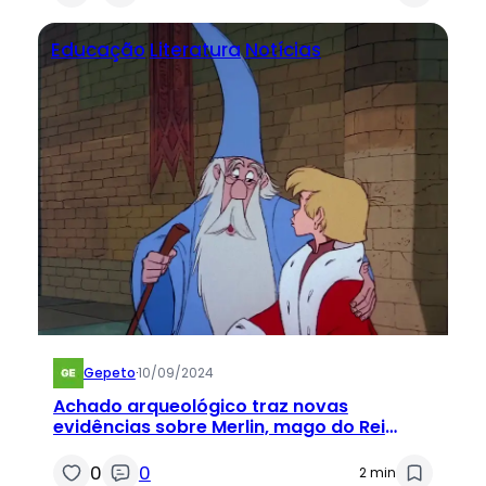
Educação
Literatura
Notícias
Gepeto
·
10/09/2024
Achado arqueológico traz novas
evidências sobre Merlin, mago do Rei
Arthur
0
0
2 min