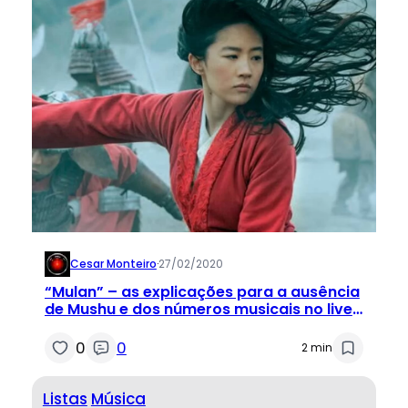
Cesar Monteiro
·
27/02/2020
“Mulan” – as explicações para a ausência
de Mushu e dos números musicais no live
action
0
0
2 min
Listas
Música