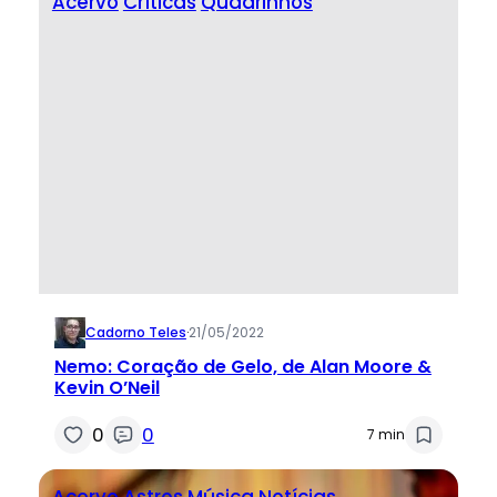
Acervo
Críticas
Quadrinhos
Cadorno Teles
·
21/05/2022
Nemo: Coração de Gelo, de Alan Moore &
Kevin O’Neil
0
0
7 min
Acervo
Astros
Música
Notícias