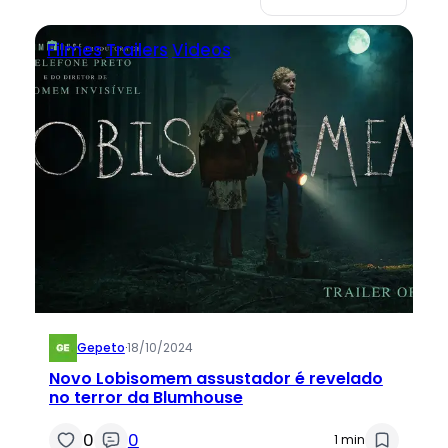
Filmes
Trailers
Videos
Gepeto
·
18/10/2024
Novo Lobisomem assustador é revelado
no terror da Blumhouse
0
0
1 min