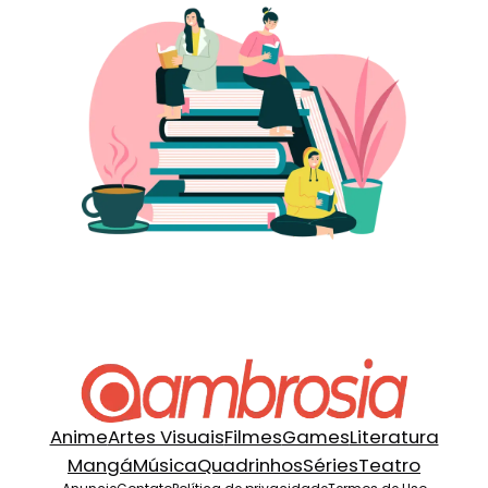
Anime
Artes Visuais
Filmes
Games
Literatura
Mangá
Música
Quadrinhos
Séries
Teatro