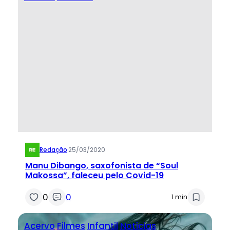
Redação
·
25/03/2020
Manu Dibango, saxofonista de “Soul
Makossa”, faleceu pelo Covid-19
0
0
1 min
Acervo
Filmes
Infantil
Notícias