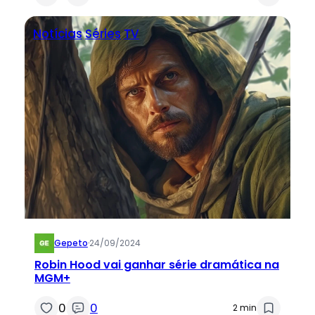
Notícias
Séries
TV
Gepeto
·
24/09/2024
Robin Hood vai ganhar série dramática na
MGM+
0
0
2 min