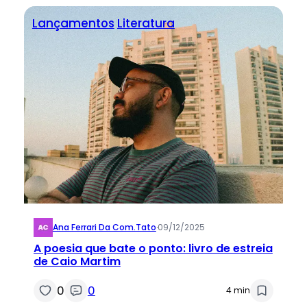
Lançamentos
Literatura
Ana Ferrari Da Com.tato
·
09/12/2025
A poesia que bate o ponto: livro de estreia
de Caio Martim
0
0
4 min