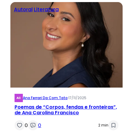
Autoral
Literatura
Ana Ferrari Da Com.tato
·
17/11/2025
Poemas de “Corpos, fendas e fronteiras”,
de Ana Carolina Francisco
0
0
2 min