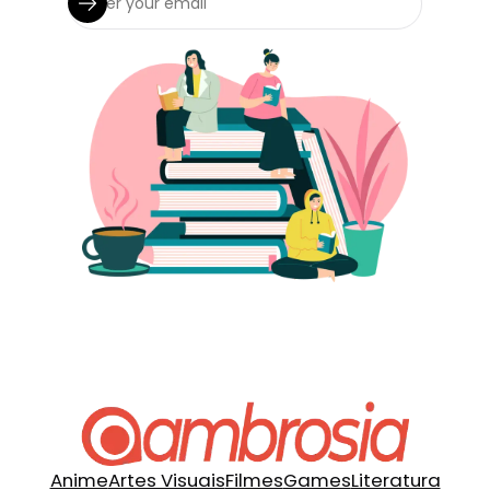
Anime
Artes Visuais
Filmes
Games
Literatura