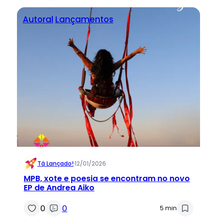
Autoral
Lançamentos
Tá Lançado!
·
12/01/2026
MPB, xote e poesia se encontram no novo
EP de Andrea Aiko
0
0
5 min