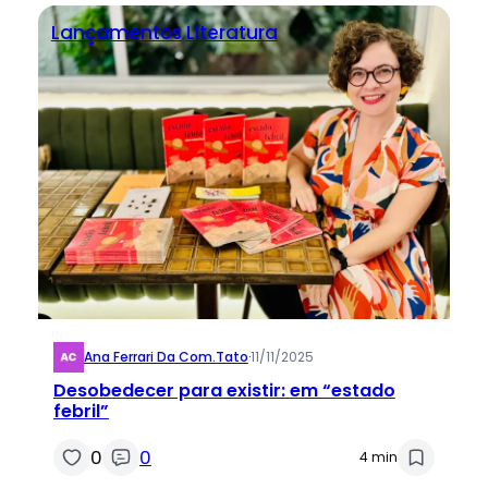
Lançamentos
Literatura
Ana Ferrari Da Com.tato
·
11/11/2025
Desobedecer para existir: em “estado
febril”
0
0
4 min