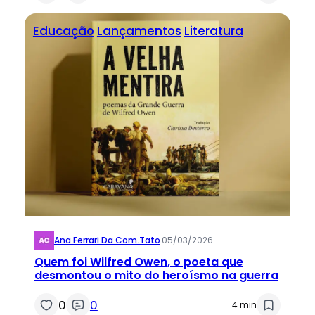
Educação
Lançamentos
Literatura
Ana Ferrari Da Com.tato
·
05/03/2026
Quem foi Wilfred Owen, o poeta que
desmontou o mito do heroísmo na guerra
0
0
4 min