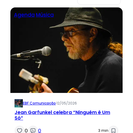
Agenda
Música
EBF Comunicação
·
12/05/2026
Jean Garfunkel celebra “Ninguém é Um
Só”
0
0
3 min