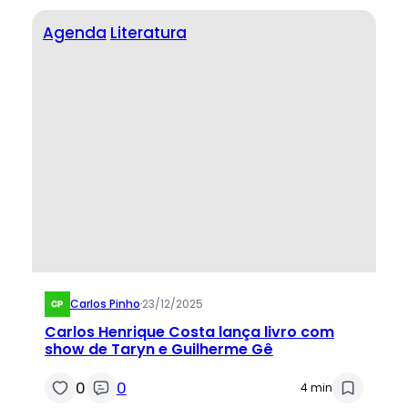
Agenda
Literatura
Carlos Pinho
·
23/12/2025
Carlos Henrique Costa lança livro com
show de Taryn e Guilherme Gê
0
0
4 min