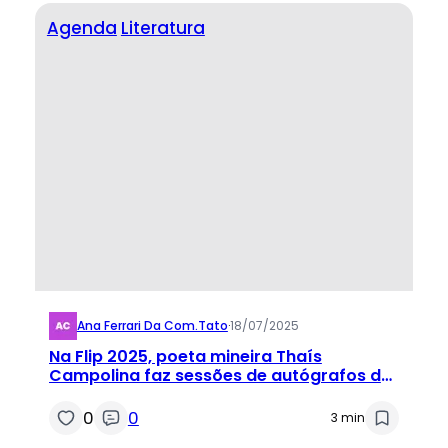
Agenda
Literatura
Ana Ferrari Da Com.tato
·
18/07/2025
Na Flip 2025, poeta mineira Thaís
Campolina faz sessões de autógrafos do
livro “estado febril”
0
0
3 min