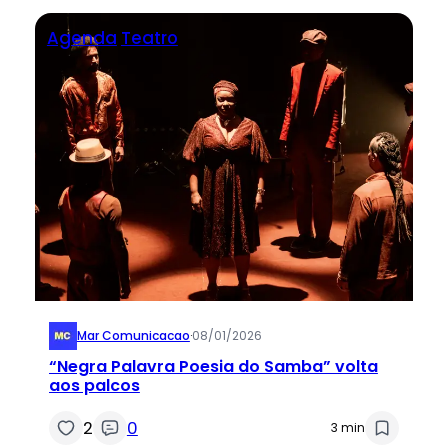
Agenda
Teatro
Mar Comunicacao
·
08/01/2026
“Negra Palavra Poesia do Samba” volta
aos palcos
2
0
3 min