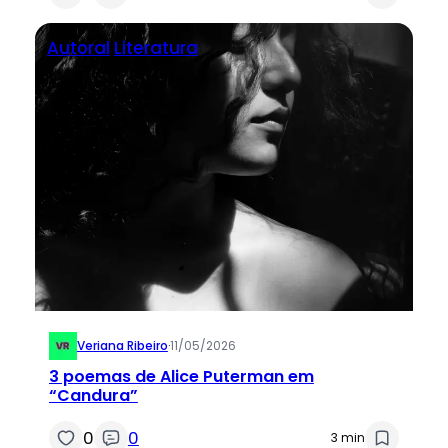
Autoral
Literatura
Veriana Ribeiro
·
11/05/2026
3 poemas de Alice Puterman em
“Candura”
0
0
3 min