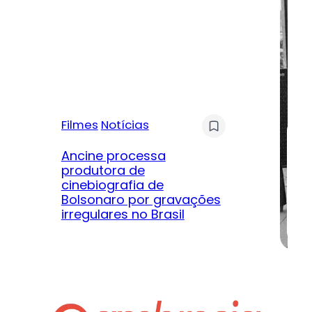
Filmes
Notícias
Mú
Ancine processa
produtora de
Le
cinebiografia de
m
Bolsonaro por gravações
hi
irregulares no Brasil
na