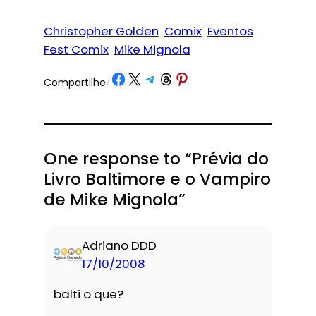
Christopher Golden
Comix
Eventos
Fest Comix
Mike Mignola
Share on Facebook
Share on X
Share on Telegram
Share on Threads
Share on Pinterest
Compartilhe
/
One response to “Prévia do
Livro Baltimore e o Vampiro
de Mike Mignola”
Adriano DDD
17/10/2008
balti o que?