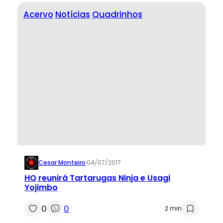
Acervo
Notícias
Quadrinhos
Cesar Monteiro
·
04/07/2017
HQ reunirá Tartarugas Ninja e Usagi
Yojimbo
0
0
2 min