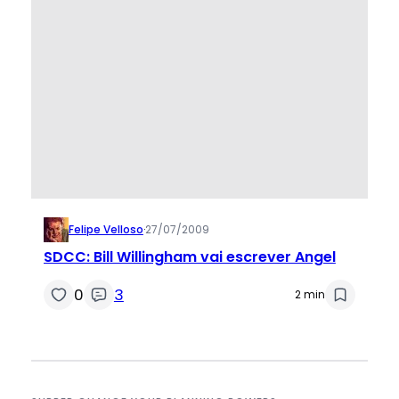
Felipe Velloso
·
27/07/2009
SDCC: Bill Willingham vai escrever Angel
0
3
2 min