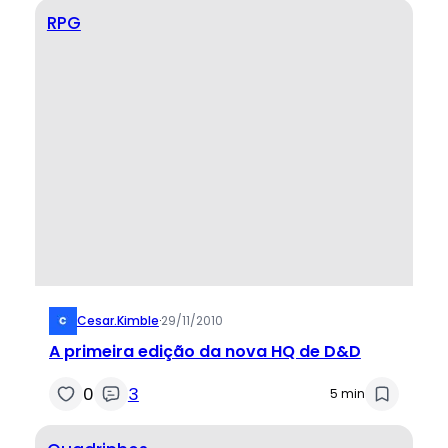
RPG
Cesar.kimble
·
29/11/2010
A primeira edição da nova HQ de D&D
0
3
5 min