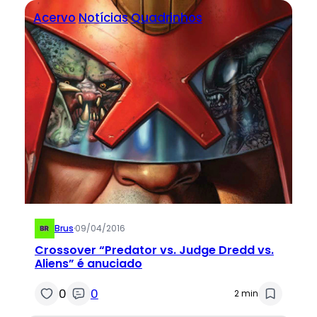
Acervo
Notícias
Quadrinhos
Brus
·
09/04/2016
Crossover “Predator vs. Judge Dredd vs.
Aliens” é anuciado
0
0
2 min