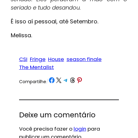
seriado e tudo desandou.
É isso aí pessoal, até Setembro.
Melissa.
CSI
Fringe
House
season finale
The Mentalist
Share on Facebook
Share on X
Share on Telegram
Share on Threads
Share on Pinterest
Compartilhe
/
Deixe um comentário
Você precisa fazer o
login
para
publicar um comentário.