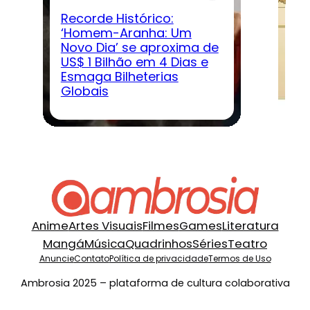
G
Recorde Histórico:
‘Homem-Aranha: Um
Novo Dia’ se aproxima de
D
US$ 1 Bilhão em 4 Dias e
‘D
Esmaga Bilheterias
ve
Globais
jo
Anime
Artes Visuais
Filmes
Games
Literatura
Mangá
Música
Quadrinhos
Séries
Teatro
Anuncie
Contato
Política de privacidade
Termos de Uso
Ambrosia 2025 – plataforma de cultura colaborativa