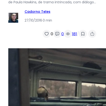
de Paula Hawkins, de trama intrincada, com diálogo…
Cadorno Teles
27/10/2016
·
3 min
/
0
0
181