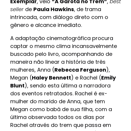
Exemplar
, veio
“
A Garota no Trem”
,
best
seller
de
Paula Hawkins
,
de trama
intrincada, com diálogo direto com o
gênero e alcance imediato.
A adaptação cinematográfica procura
captar o mesmo clima incansavelmente
buscado pelo livro, acompanhando
de
maneira não linear a história de três
mulheres, Anna (
Rebecca Ferguson
),
Megan (
Haley Bennett
) e Rachel (
Emily
Blunt
), sendo esta última a narradora
dos eventos retratados. Rachel é ex-
mulher do marido de Anna, que tem
Megan como babá de sua filha, com a
última observada todos os dias por
Rachel através do trem que passa em