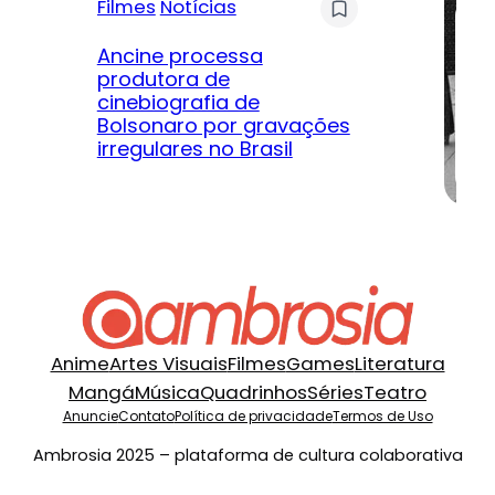
Filmes
Notícias
Mú
Ancine processa
produtora de
Le
cinebiografia de
m
Bolsonaro por gravações
hi
irregulares no Brasil
na
Anime
Artes Visuais
Filmes
Games
Literatura
Mangá
Música
Quadrinhos
Séries
Teatro
Anuncie
Contato
Política de privacidade
Termos de Uso
Ambrosia 2025 – plataforma de cultura colaborativa