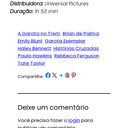
Distribuidora:
Universal Pictures
Duração:
1h 53 min
A Garota no Trem
Brian de Palma
Emily Blunt
Garota Exemplar
Haley Bennett
Histórias Cruzadas
Paula Hawkins
Rebbeca Ferguson
Tate Taylor
Share on Facebook
Share on X
Share on Telegram
Share on Threads
Share on Pinterest
Compartilhe
/
Deixe um comentário
Você precisa fazer o
login
para
publicar um comentário.