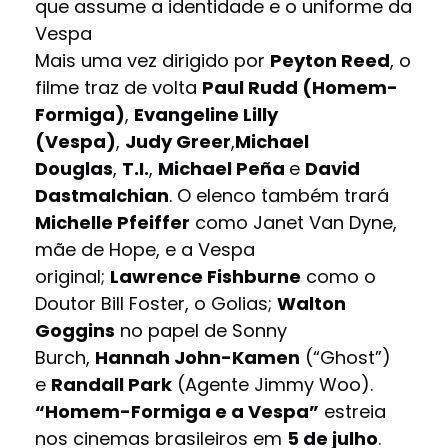
que assume a identidade e o uniforme da
Vespa
Mais uma vez dirigido por
Peyton Reed
, o
filme traz de volta
Paul Rudd (Homem-
Formiga)
,
Evangeline Lilly
(Vespa)
,
Judy Greer
,
Michael
Douglas
,
T.I.
,
Michael Peña
e
David
Dastmalchian
. O elenco também trará
Michelle Pfeiffer
como Janet Van Dyne,
mãe de Hope, e a Vespa
original;
Lawrence Fishburne
como o
Doutor Bill Foster, o Golias;
Walton
Goggins
no papel de Sonny
Burch,
Hannah John-Kamen
(“Ghost”)
e
Randall Park
(Agente Jimmy Woo).
“Homem-Formiga e a Vespa”
estreia
nos cinemas brasileiros em
5 de julho
.