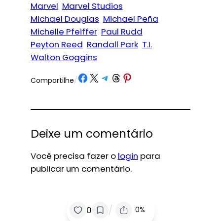
Marvel
Marvel Studios
Michael Douglas
Michael Peña
Michelle Pfeiffer
Paul Rudd
Peyton Reed
Randall Park
T.I.
Walton Goggins
Share on Facebook
Share on X
Share on Telegram
Share on Threads
Share on Pinterest
Compartilhe
/
Deixe um comentário
Você precisa fazer o
login
para
publicar um comentário.
/
0
0%