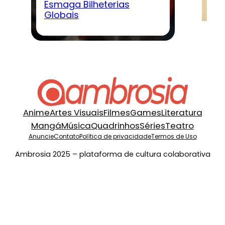
Esmaga Bilheterias
ve
Globais
jo
Anime
Artes Visuais
Filmes
Games
Literatura
Mangá
Música
Quadrinhos
Séries
Teatro
Anuncie
Contato
Política de privacidade
Termos de Uso
Ambrosia 2025 – plataforma de cultura colaborativa