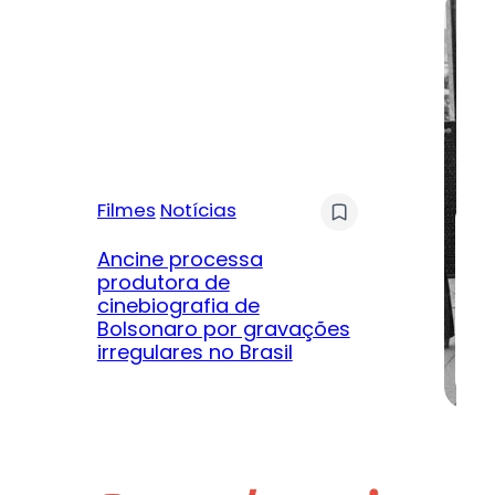
Filmes
Notícias
Mú
Ancine processa
produtora de
Le
cinebiografia de
m
Bolsonaro por gravações
hi
irregulares no Brasil
na