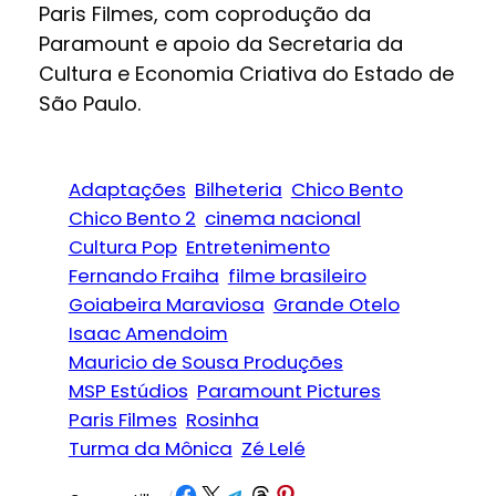
Paris Filmes, com coprodução da
Paramount e apoio da Secretaria da
Cultura e Economia Criativa do Estado de
São Paulo.
Adaptações
Bilheteria
Chico Bento
Chico Bento 2
cinema nacional
Cultura Pop
Entretenimento
Fernando Fraiha
filme brasileiro
Goiabeira Maraviosa
Grande Otelo
Isaac Amendoim
Mauricio de Sousa Produções
MSP Estúdios
Paramount Pictures
Paris Filmes
Rosinha
Turma da Mônica
Zé Lelé
Share on Facebook
Share on X
Share on Telegram
Share on Threads
Share on Pinterest