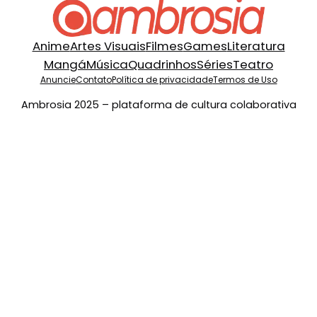
Anime
Artes Visuais
Filmes
Games
Literatura
Mangá
Música
Quadrinhos
Séries
Teatro
Anuncie
Contato
Política de privacidade
Termos de Uso
Ambrosia 2025 – plataforma de cultura colaborativa