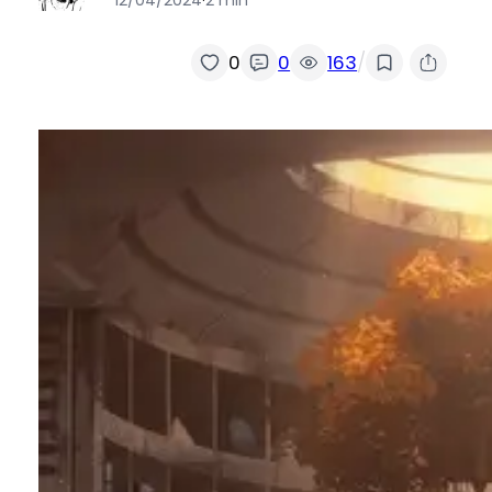
/
0
0
163