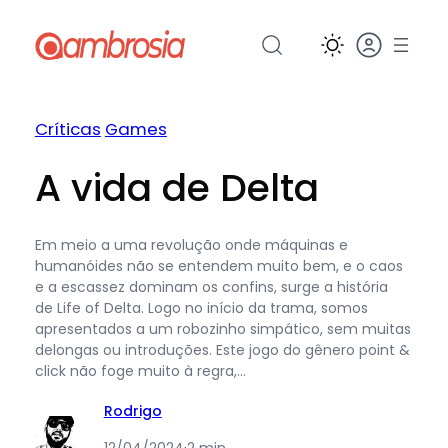
Pular
para
o
conteúdo
Críticas
Games
A vida de Delta
Em meio a uma revolução onde máquinas e
humanóides não se entendem muito bem, e o caos
e a escassez dominam os confins, surge a história
de Life of Delta. Logo no início da trama, somos
apresentados a um robozinho simpático, sem muitas
delongas ou introduções. Este jogo do gênero point &
click não foge muito à regra,…
Rodrigo
12/04/2024
·
2 min