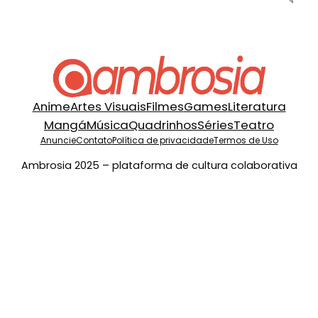
Anime
Artes Visuais
Filmes
Games
Literatura
Mangá
Música
Quadrinhos
Séries
Teatro
Anuncie
Contato
Política de privacidade
Termos de Uso
Ambrosia 2025 – plataforma de cultura colaborativa