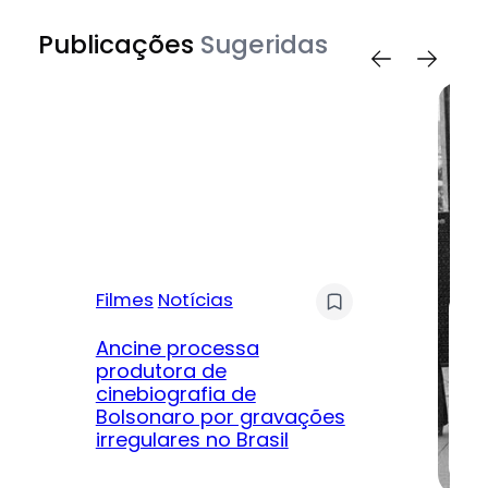
Publicações
Sugeridas
Filmes
Notícias
Mú
Ancine processa
produtora de
Le
cinebiografia de
m
Bolsonaro por gravações
hi
irregulares no Brasil
na